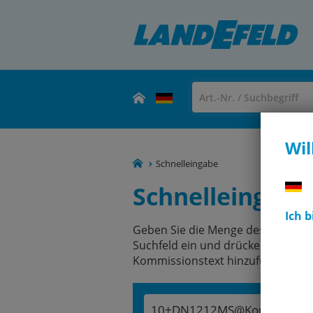
Wil
Schnelleingabe
Schnelleingabe
Ich 
Geben Sie die Menge des Artikels 
Suchfeld ein und drücken Sie dan
Kommissionstext hinzufügen (z.
10+DN1212MS@Kommisionst