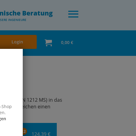
nische Beratung
SERE INGENIEURE
Login
0,00 €
er (z. B. DN 1212 MS) in das
 einem @-Zeichen einen
e-Shop
en.
gen
12
124,39 €