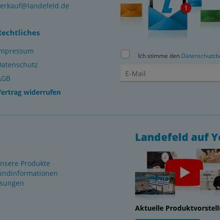
verkauf@landefeld.de
Rechtliches
Impressum
Ich stimme den
Datenschutzb
Datenschutz
AGB
Vertrag widerrufen
Landefeld auf 
nsere Produkte
undinformationen
ösungen
Aktuelle Produktvorstel