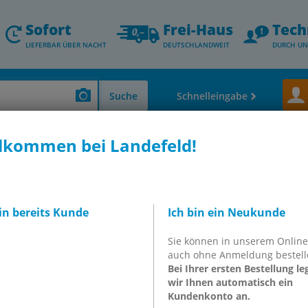
Sofort
Frei-Haus
Tech
LIEFERBAR ÜBER NACHT
DEUTSCHLANDWEIT
DURCH UN
Suche
Schnelleingabe
lkommen bei Landefeld!
bin bereits Kunde
Ich bin ein Neukunde
(z.B. 10) gefolgt von einem Pluszeichen und der Artikelnumm
n Enter. Optional können Sie hinter der Artikelnummer mit
Sie können in unserem Onlin
auch ohne Anmeldung bestell
B. 10+DN1212MS@Kommissionstext).
Bei Ihrer ersten Bestellung le
wir Ihnen automatisch ein
Kundenkonto an.
ext
In den Warenkorb