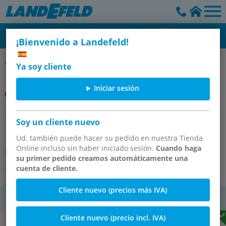
¡Bienvenido a Landefeld!
Racores enroscables en ángulo (posicionables)
Ya soy cliente
Iniciar sesión
Conexión roscada acodada G
Soy un cliente nuevo
1/8"-8x6mm, PVDF
Ud. también puede hacer su pedido en nuestra Tienda
Online incluso sin haber iniciado sesión.
Cuando haga
Número de artículo:
LCK 186 PVDF E
su primer pedido creamos automáticamente una
cuenta de cliente.
Otras variantes del artículo
Cliente nuevo (precios más IVA)
IVA
Cliente nuevo (precio incl. IVA)