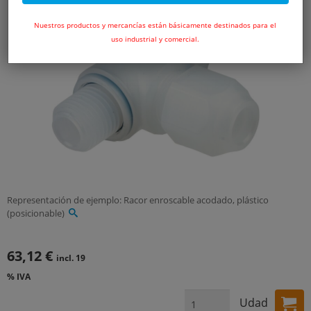
Nuestros productos y mercancías están básicamente destinados para el
uso industrial y comercial.
Representación de ejemplo: Racor enroscable acodado, plástico
(posicionable)
63,12 €
incl. 19
% IVA
Udad