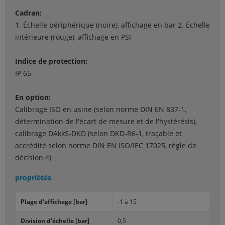
Cadran:
1. Échelle périphérique (noire), affichage en bar 2. Échelle
intérieure (rouge), affichage en PSI
Indice de protection:
IP 65
En option:
Calibrage ISO en usine (selon norme DIN EN 837-1,
détermination de l'écart de mesure et de l'hystérésis),
calibrage DAkkS-DKD (selon DKD-R6-1, traçable et
accrédité selon norme DIN EN ISO/IEC 17025, règle de
décision 4)
propriétés
Plage d'af­fi­chage [bar]
-1 à 15
Di­vi­sion d'échelle [bar]
0,5