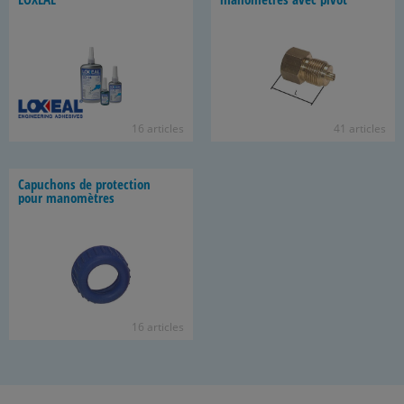
16 ar­ticles
41 ar­ticles
Ca­pu­chons de pro­tec­tion
pour ma­no­mètres
16 ar­ticles