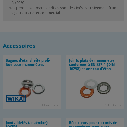
II à +20°C.
Nos produits et marchandises sont destinés exclusivement à un
usage industriel et commercial.
Accessoires
Bagues d'étan­chéi­té pro­fi­
Joints plats de ma­no­mètre
lées pour ma­no­mètres
conformes à EN 837-1 (DIN
16258) et an­neau d'étan­
chéi­té
11 ar­ticles
10 ar­ticles
Joints fi­le­tés (anaé­ro­bie),
Ré­duc­teurs pour rac­cords de
LOXEAL
ma­no­mètres avec pivot