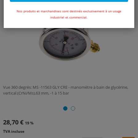
Nos produits et marchandises sont destinés exclusivement à un usage
industriel et commercial.
Vue 360 degrés: MS -11563 GLY CRE - manomètre à bain de glycérine,
vertical (CrNi/Ms),63 mm, -1 à 15 bar
28,70 €
19 %
TVA incluse