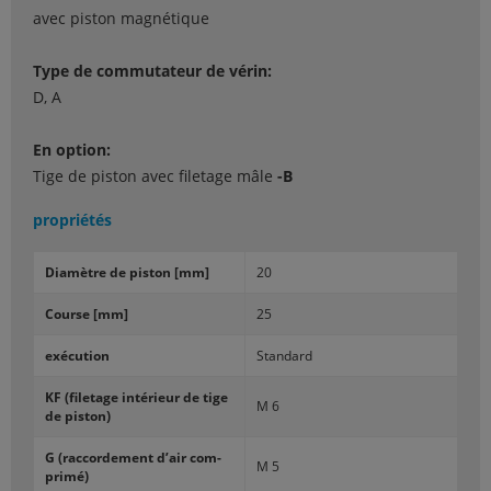
avec piston magnétique
Type de commutateur de vérin:
D, A
En option:
Tige de piston avec filetage mâle
-B
propriétés
Dia­mètre de pis­ton [mm]
20
Course [mm]
25
exé­cu­tion
Stan­dard
KF (fi­le­tage in­té­rieur de tige
M 6
de pis­ton)
G (rac­cor­de­ment d’air com­
M 5
pri­mé)