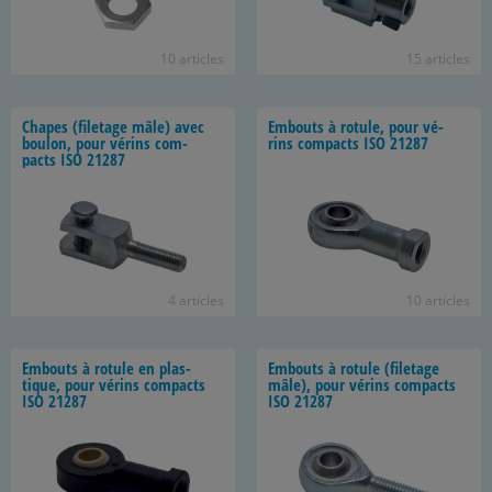
10 ar­ticles
15 ar­ticles
Chapes (fi­le­tage mâle) avec
Em­bouts à ro­tule, pour vé­
bou­lon, pour vé­rins com­
rins com­pacts ISO 21287
pacts ISO 21287
4 ar­ticles
10 ar­ticles
Em­bouts à ro­tule en plas­
Em­bouts à ro­tule (fi­le­tage
tique, pour vé­rins com­pacts
mâle), pour vé­rins com­pacts
ISO 21287
ISO 21287