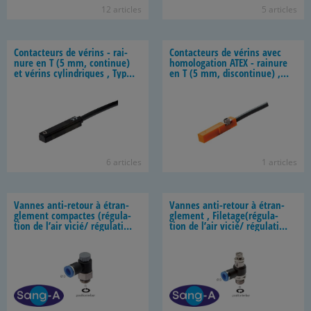
12 ar­ticles
5 ar­ticles
Contac­teurs de vé­rins - rai­
Contac­teurs de vé­rins avec
nure en T (5 mm, conti­nue)
ho­mo­lo­ga­tion ATEX - rai­nure
et vé­rins cy­lin­driques , Type
en T (5 mm, dis­con­ti­nue) ,
A
Type B
6 ar­ticles
1 ar­ticles
Vannes anti-​retour à étran­
Vannes anti-​retour à étran­
gle­ment com­pactes (ré­gu­la­
gle­ment , Fi­le­tage(ré­gu­la­
tion de l’air vicié/ ré­gu­la­tion
tion de l’air vicié/ ré­gu­la­tion
de l’air en­trant et sor­tant),
de l’air frais), fi­le­tage cy­lin­
fi­le­tage cy­lin­drique, Stan­
drique, Stan­dard
dard