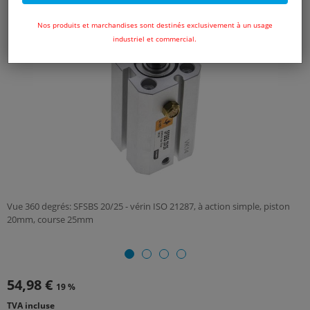
Nos produits et marchandises sont destinés exclusivement à un usage
industriel et commercial.
Vue 360 degrés: SFSBS 20/25 - vérin ISO 21287, à action simple, piston
20mm, course 25mm
54,98 €
19 %
TVA incluse