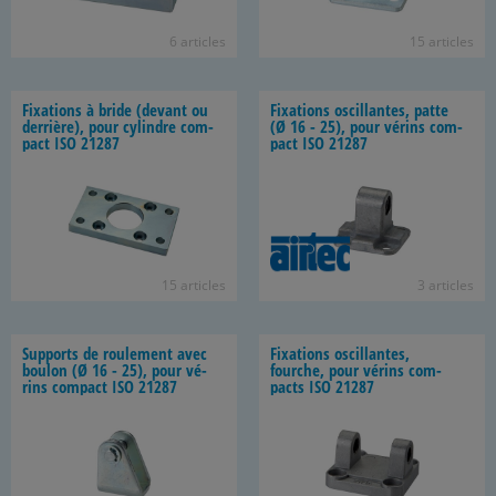
6 ar­ticles
15 ar­ticles
Fixa­tions à bride (de­vant ou
Fixa­tions os­cil­lantes, patte
der­rière), pour cy­lindre com­
(Ø 16 - 25), pour vé­rins com­
pact ISO 21287
pact ISO 21287
15 ar­ticles
3 ar­ticles
Sup­ports de rou­le­ment avec
Fixa­tions os­cil­lantes,
bou­lon (Ø 16 - 25), pour vé­
fourche, pour vé­rins com­
rins com­pact ISO 21287
pacts ISO 21287