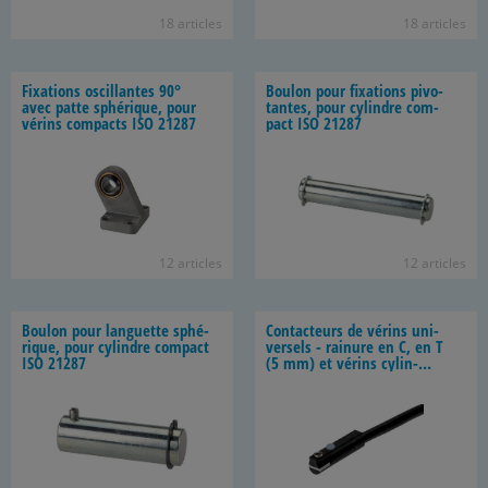
18 ar­ticles
18 ar­ticles
Fixa­tions os­cil­lantes 90°
Bou­lon pour fixa­tions pi­vo­
avec patte sphé­rique, pour
tantes, pour cy­lindre com­
vé­rins com­pacts ISO 21287
pact ISO 21287
12 ar­ticles
12 ar­ticles
Bou­lon pour lan­guette sphé­
Contac­teurs de vé­rins uni­
rique, pour cy­lindre com­pact
ver­sels - rai­nure en C, en T
ISO 21287
(5 mm) et vé­rins cy­lin­
driques , Type D