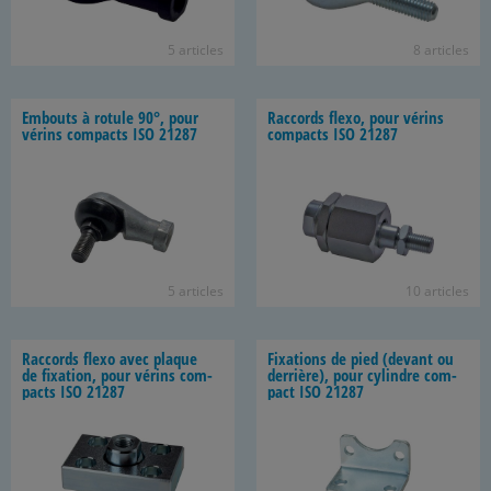
5 ar­ticles
8 ar­ticles
Em­bouts à ro­tule 90°, pour
Rac­cords flexo, pour vé­rins
vé­rins com­pacts ISO 21287
com­pacts ISO 21287
5 ar­ticles
10 ar­ticles
Rac­cords flexo avec plaque
Fixa­tions de pied (de­vant ou
de fixa­tion, pour vé­rins com­
der­rière), pour cy­lindre com­
pacts ISO 21287
pact ISO 21287