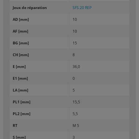
Jeux de ré­pa­ra­tion
SFS 20 REP
AD [mm]
10
AF [mm]
10
BG [mm]
15
CH [mm]
8
E [mm]
36,0
E1 [mm]
0
LA [mm]
5
PL1 [mm]
15,5
PL2 [mm]
5,5
RT
M 5
S [mm]
3