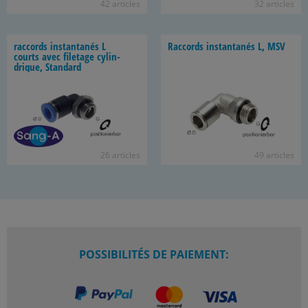
42 ar­ticles
32 ar­ticles
rac­cords ins­tan­ta­nés L
Rac­cords ins­tan­ta­nés L, MSV
courts avec fi­le­tage cy­lin­
drique, Stan­dard
26 ar­ticles
49 ar­ticles
POSSIBILITÉS DE PAIEMENT: