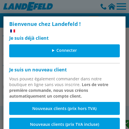
Bienvenue chez Landefeld !
Vérin compact à simple effet, ISO 21287 (Eco-Line)
Je suis déjà client
Connecter
vérin ISO 21287, à action simple,
Je suis un nouveau client
piston 20mm, course 25mm
Vous pouvez également commander dans notre
boutique en ligne sans vous inscrire.
Lors de votre
Numéro de l'article:
SFSBS 20/25
première commande, nous vous créons
automatiquement un compte client.
Autres variantes de l'article
Nouveaux clients (prix hors TVA)
TVA
Nouveaux clients (prix TVA incluse)