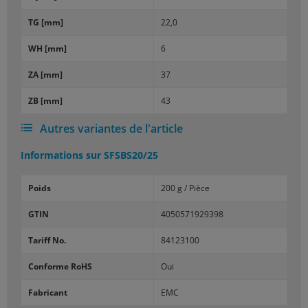
TG [mm]
22,0
WH [mm]
6
ZA [mm]
37
ZB [mm]
43
Autres variantes de l'article
Informations sur
SFSBS20/25
Poids
200 g / Pièce
GTIN
4050571929398
Tariff No.
84123100
Conforme RoHS
Oui
Fabricant
EMC