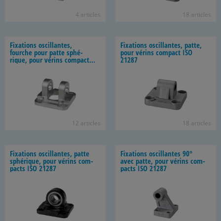
4 ar­ticles
18 ar­ticles
Fixa­tions os­cil­lantes,
Fixa­tions os­cil­lantes, patte,
fourche pour patte sphé­
pour vé­rins com­pact ISO
rique, pour vé­rins com­pacts
21287
ISO 21287
12 ar­ticles
18 ar­ticles
Fixa­tions os­cil­lantes, patte
Fixa­tions os­cil­lantes 90°
sphé­rique, pour vé­rins com­
avec patte, pour vé­rins com­
pacts ISO 21287
pacts ISO 21287