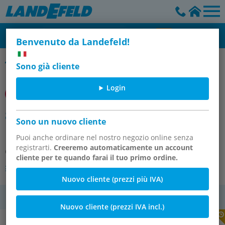
Benvenuto da Landefeld!
Buschjost Vorzugsprogramm
Sono già cliente
Login
8209100.6120.11049 2/2-WEGE
Sono un nuovo cliente
MAGNETVENTIL DVGW
Puoi anche ordinare nel nostro negozio online senza
registrarti.
Creeremo automaticamente un account
Codice articolo:
OT-IMI109816
cliente per te quando farai il tuo primo ordine.
Altre versioni dell'articolo
Nuovo cliente (prezzi più IVA)
IVA
Nuovo cliente (prezzi IVA incl.)