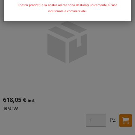
I nostri prodotti e la nostra merce sono destinati unicamente all’uso
industriale e commerciale.
618,05 €
incl.
19 % IVA
Pz.