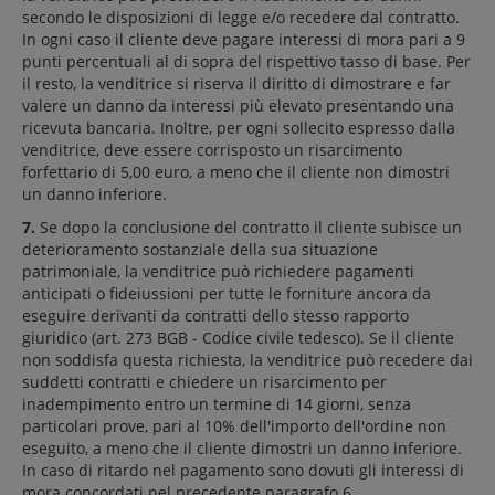
secondo le disposizioni di legge e/o recedere dal contratto.
In ogni caso il cliente deve pagare interessi di mora pari a 9
punti percentuali al di sopra del rispettivo tasso di base. Per
il resto, la venditrice si riserva il diritto di dimostrare e far
valere un danno da interessi più elevato presentando una
ricevuta bancaria. Inoltre, per ogni sollecito espresso dalla
venditrice, deve essere corrisposto un risarcimento
forfettario di 5,00 euro, a meno che il cliente non dimostri
un danno inferiore.
7.
Se dopo la conclusione del contratto il cliente subisce un
deterioramento sostanziale della sua situazione
patrimoniale, la venditrice può richiedere pagamenti
anticipati o fideiussioni per tutte le forniture ancora da
eseguire derivanti da contratti dello stesso rapporto
giuridico (art. 273 BGB - Codice civile tedesco). Se il cliente
non soddisfa questa richiesta, la venditrice può recedere dai
suddetti contratti e chiedere un risarcimento per
inadempimento entro un termine di 14 giorni, senza
particolari prove, pari al 10% dell'importo dell'ordine non
eseguito, a meno che il cliente dimostri un danno inferiore.
In caso di ritardo nel pagamento sono dovuti gli interessi di
mora concordati nel precedente paragrafo 6.