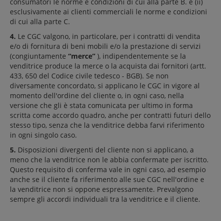
consumatori le norme e condizioni di cui alla parte B. e (ii)
esclusivamente ai clienti commerciali le norme e condizioni
di cui alla parte C.
4.
Le CGC valgono, in particolare, per i contratti di vendita
e/o di fornitura di beni mobili e/o la prestazione di servizi
(congiuntamente
“merce”
), indipendentemente se la
venditrice produce la merce o la acquista dai fornitori (artt.
433, 650 del Codice civile tedesco - BGB). Se non
diversamente concordato, si applicano le CGC in vigore al
momento dell'ordine del cliente o, in ogni caso, nella
versione che gli è stata comunicata per ultimo in forma
scritta come accordo quadro, anche per contratti futuri dello
stesso tipo, senza che la venditrice debba farvi riferimento
in ogni singolo caso.
5.
Disposizioni divergenti del cliente non si applicano, a
meno che la venditrice non le abbia confermate per iscritto.
Questo requisito di conferma vale in ogni caso, ad esempio
anche se il cliente fa riferimento alle sue CGC nell'ordine e
la venditrice non si oppone espressamente. Prevalgono
sempre gli accordi individuali tra la venditrice e il cliente.