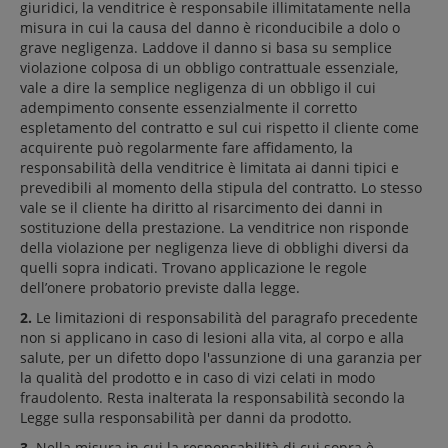
giuridici, la venditrice è responsabile illimitatamente nella
misura in cui la causa del danno è riconducibile a dolo o
grave negligenza. Laddove il danno si basa su semplice
violazione colposa di un obbligo contrattuale essenziale,
vale a dire la semplice negligenza di un obbligo il cui
adempimento consente essenzialmente il corretto
espletamento del contratto e sul cui rispetto il cliente come
acquirente può regolarmente fare affidamento, la
responsabilità della venditrice è limitata ai danni tipici e
prevedibili al momento della stipula del contratto. Lo stesso
vale se il cliente ha diritto al risarcimento dei danni in
sostituzione della prestazione. La venditrice non risponde
della violazione per negligenza lieve di obblighi diversi da
quelli sopra indicati. Trovano applicazione le regole
dell’onere probatorio previste dalla legge.
2.
Le limitazioni di responsabilità del paragrafo precedente
non si applicano in caso di lesioni alla vita, al corpo e alla
salute, per un difetto dopo l'assunzione di una garanzia per
la qualità del prodotto e in caso di vizi celati in modo
fraudolento. Resta inalterata la responsabilità secondo la
Legge sulla responsabilità per danni da prodotto.
3.
Nella misura in cui la responsabilità di cui sopra è