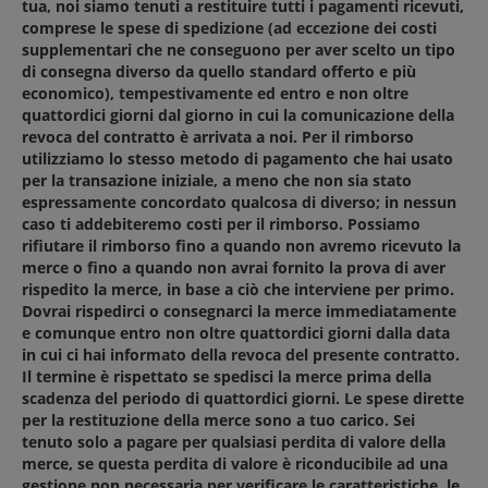
tua, noi siamo tenuti a restituire tutti i pagamenti ricevuti,
comprese le spese di spedizione (ad eccezione dei costi
supplementari che ne conseguono per aver scelto un tipo
di consegna diverso da quello standard offerto e più
economico), tempestivamente ed entro e non oltre
quattordici giorni dal giorno in cui la comunicazione della
revoca del contratto è arrivata a noi. Per il rimborso
utilizziamo lo stesso metodo di pagamento che hai usato
per la transazione iniziale, a meno che non sia stato
espressamente concordato qualcosa di diverso; in nessun
caso ti addebiteremo costi per il rimborso. Possiamo
rifiutare il rimborso fino a quando non avremo ricevuto la
merce o fino a quando non avrai fornito la prova di aver
rispedito la merce, in base a ciò che interviene per primo.
Dovrai rispedirci o consegnarci la merce immediatamente
e comunque entro non oltre quattordici giorni dalla data
in cui ci hai informato della revoca del presente contratto.
Il termine è rispettato se spedisci la merce prima della
scadenza del periodo di quattordici giorni. Le spese dirette
per la restituzione della merce sono a tuo carico. Sei
tenuto solo a pagare per qualsiasi perdita di valore della
merce, se questa perdita di valore è riconducibile ad una
gestione non necessaria per verificare le caratteristiche, le