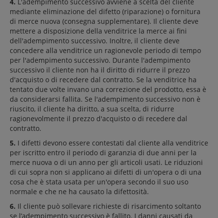
4.
L'adempimento successivo avviene a scelta del cliente
mediante eliminazione del difetto (riparazione) o fornitura
di merce nuova (consegna supplementare). Il cliente deve
mettere a disposizione della venditrice la merce ai fini
dell'adempimento successivo. Inoltre, il cliente deve
concedere alla venditrice un ragionevole periodo di tempo
per l'adempimento successivo. Durante l'adempimento
successivo il cliente non ha il diritto di ridurre il prezzo
d'acquisto o di recedere dal contratto. Se la venditrice ha
tentato due volte invano una correzione del prodotto, essa è
da considerarsi fallita. Se l'adempimento successivo non è
riuscito, il cliente ha diritto, a sua scelta, di ridurre
ragionevolmente il prezzo d'acquisto o di recedere dal
contratto.
5.
I difetti devono essere contestati dal cliente alla venditrice
per iscritto entro il periodo di garanzia di due anni per la
merce nuova o di un anno per gli articoli usati. Le riduzioni
di cui sopra non si applicano ai difetti di un'opera o di una
cosa che è stata usata per un'opera secondo il suo uso
normale e che ne ha causato la difettosità.
6.
Il cliente può sollevare richieste di risarcimento soltanto
se l’adempimento successivo è fallito. I danni causati da