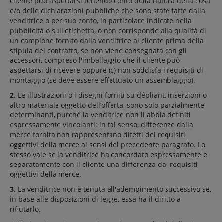
cliente può aspettarsi tenendo conto della natura della cosa
e/o delle dichiarazioni pubbliche che sono state fatte dalla
venditrice o per suo conto, in particolare indicate nella
pubblicità o sull'etichetta, o non corrisponde alla qualità di
un campione fornito dalla venditrice al cliente prima della
stipula del contratto, se non viene consegnata con gli
accessori, compreso l'imballaggio che il cliente può
aspettarsi di ricevere oppure (c) non soddisfa i requisiti di
montaggio (se deve essere effettuato un assemblaggio).
2.
Le illustrazioni o i disegni forniti su dépliant, inserzioni o
altro materiale oggetto dell’offerta, sono solo parzialmente
determinanti, purché la venditrice non li abbia definiti
espressamente vincolanti; in tal senso, differenze dalla
merce fornita non rappresentano difetti dei requisiti
oggettivi della merce ai sensi del precedente paragrafo. Lo
stesso vale se la venditrice ha concordato espressamente e
separatamente con il cliente una differenza dai requisiti
oggettivi della merce.
3.
La venditrice non è tenuta all'adempimento successivo se,
in base alle disposizioni di legge, essa ha il diritto a
rifiutarlo.