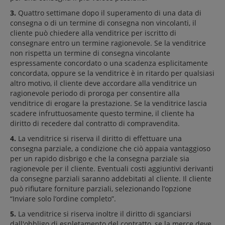
3.
Quattro settimane dopo il superamento di una data di
consegna o di un termine di consegna non vincolanti, il
cliente può chiedere alla venditrice per iscritto di
consegnare entro un termine ragionevole. Se la venditrice
non rispetta un termine di consegna vincolante
espressamente concordato o una scadenza esplicitamente
concordata, oppure se la venditrice è in ritardo per qualsiasi
altro motivo, il cliente deve accordare alla venditrice un
ragionevole periodo di proroga per consentire alla
venditrice di erogare la prestazione. Se la venditrice lascia
scadere infruttuosamente questo termine, il cliente ha
diritto di recedere dal contratto di compravendita.
4.
La venditrice si riserva il diritto di effettuare una
consegna parziale, a condizione che ciò appaia vantaggioso
per un rapido disbrigo e che la consegna parziale sia
ragionevole per il cliente. Eventuali costi aggiuntivi derivanti
da consegne parziali saranno addebitati al cliente. Il cliente
può rifiutare forniture parziali, selezionando l’opzione
“Inviare solo l’ordine completo”.
5.
La venditrice si riserva inoltre il diritto di sganciarsi
dall'obbligo di espletamento del contratto, se la merce deve