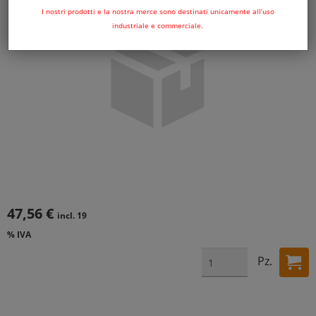
I nostri prodotti e la nostra merce sono destinati unicamente all’uso
industriale e commerciale.
47,56 €
incl. 19
% IVA
Pz.