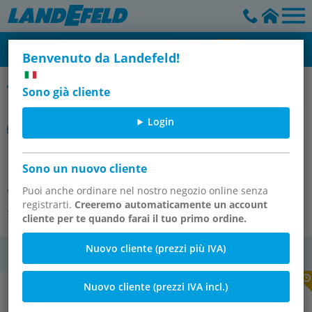
Benvenuto da Landefeld!
SMC
Sono già cliente
Login
KT-VEX1500 PILOTVENTIL-SET
Sono un nuovo cliente
Codice articolo:
Puoi anche ordinare nel nostro negozio online senza
OT-SMC151087
registrarti.
Creeremo automaticamente un account
Altre versioni dell'articolo
cliente per te quando farai il tuo primo ordine.
Nuovo cliente (prezzi più IVA)
IVA
Nuovo cliente (prezzi IVA incl.)