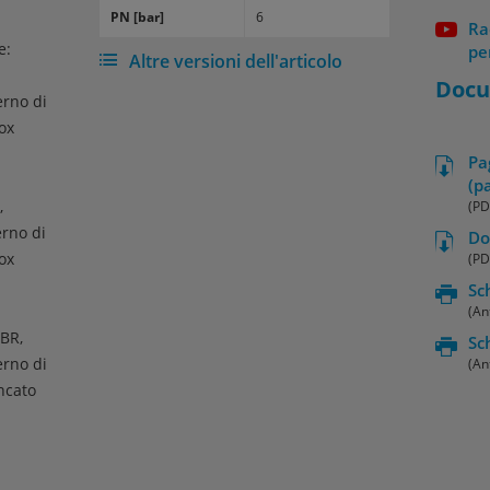
PN [bar]
6
Ra
e:
pe
Altre versioni dell'articolo
Docu
erno di
nox
Pa
(p
,
(PD
erno di
Do
nox
(PD
Sc
(An
NBR,
Sc
erno di
(An
incato