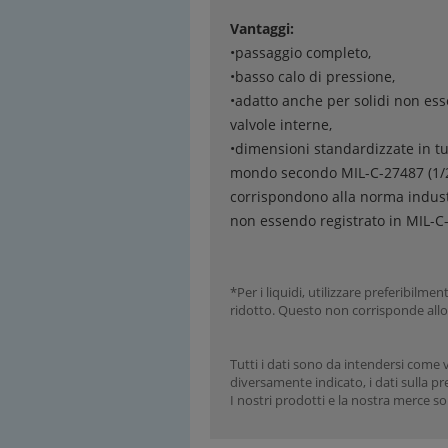
Vantaggi:
•passaggio completo,
•basso calo di pressione,
•adatto anche per solidi non es
valvole interne,
•dimensioni standardizzate in tut
mondo secondo MIL-C-27487 (1/2
corrispondono alla norma indust
non essendo registrato in MIL-C
*Per i liquidi, utilizzare preferibil
ridotto. Questo non corrisponde all
Tutti i dati sono da intendersi come 
diversamente indicato, i dati sulla pre
I nostri prodotti e la nostra merce s