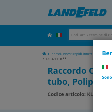
Ben
Innesti (innesti rapidi, innesti idraulici e alt
KLDS 32 PP B **
Raccordo Camlo
Sono 
tubo, Polipropi
Codice articolo:
KLDS 32 P