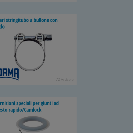
lari stringitubo a bullone con
do
72 Articolo
nizioni speciali per giunti ad
esto rapido/Camlock