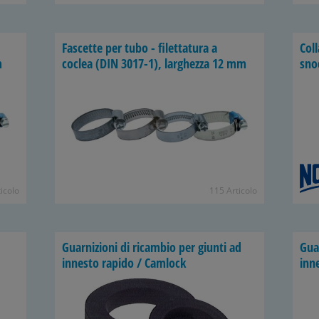
Fascette per tubo - filettatura a
Col
m
coclea (DIN 3017-1), larghezza 12 mm
sno
icolo
115 Articolo
Guarnizioni di ricambio per giunti ad
Guar
innesto rapido / Camlock
inn