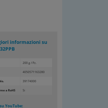
iori informazioni su
32PPB
200 g / Pz.
4050571163280
No.
39174000
rme a RoHS
Si
 su YouTube: