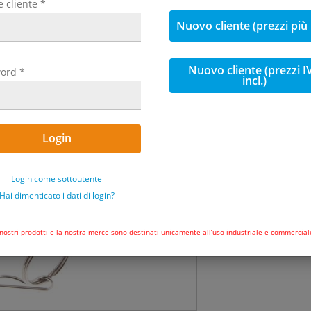
e cliente
*
incl. IVA
Nuovo cliente (prezzi più
29,65 €
incl. 1
Nuovo cliente (prezzi I
ord
*
incl.)
Quantità
Disponibile subi
Login
Nel carrel
Login come sottoutente
Hai dimenticato i dati di login?
 nostri prodotti e la nostra merce sono destinati unicamente all’uso industriale e commercial