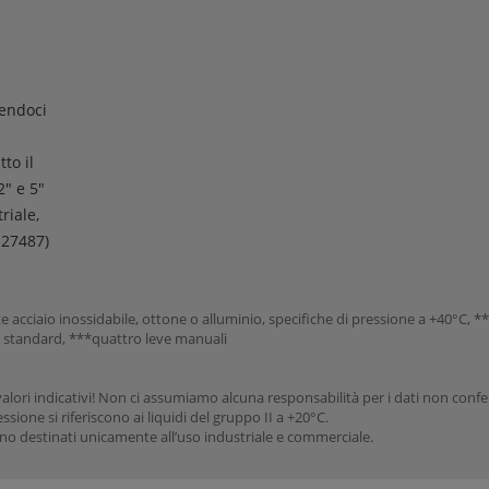
sendoci
to il
" e 5"
riale,
-27487)
mente acciaio inossidabile, ottone o alluminio, specifiche di pressione a +40°C
o standard, ***quattro leve manuali
valori indicativi! Non ci assumiamo alcuna responsabilità per i dati non confe
ssione si riferiscono ai liquidi del gruppo II a +20°C.
ono destinati unicamente all’uso industriale e commerciale.