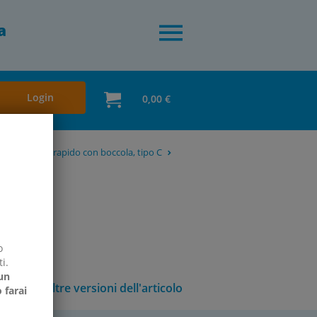
a
Login
0,00 €
coppiamento rapido con boccola, tipo C
o
i.
un
Altre versioni dell'articolo
 farai