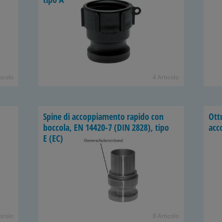
ticolo
4 Articolo
Spine di accoppiamento rapido con
Ott
boccola, EN 14420-7 (DIN 2828), tipo
acc
E (EC)
ticolo
8 Articolo