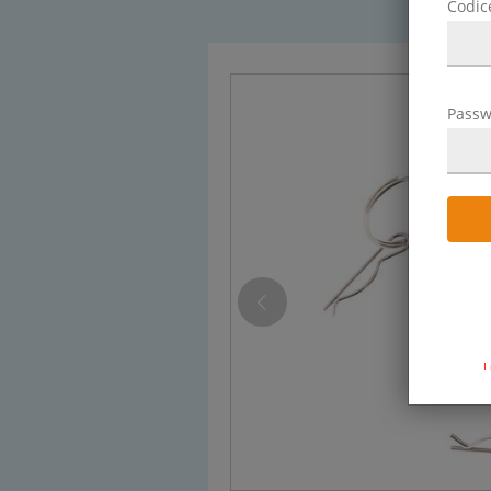
Codic
Passw
I