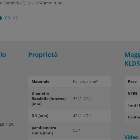
rdo Camlock (C) 32 (1-1/4")mm tubo,
olo
Proprietà
Magg
KLDS
Materiale
Polipropilene*
Peso
Diametro
GTIN
flessibile (interno)
32 (1-1/4")
[mm]
Tariff 
DN [mm]
40 (1-1/2")
Confo
za / ev.
per diametro
53,4
spina [mm]
Video