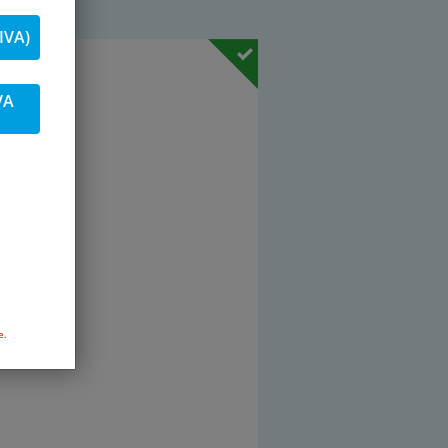
 IVA)
9 % IVA
VA
Pz.
to
lo
e.