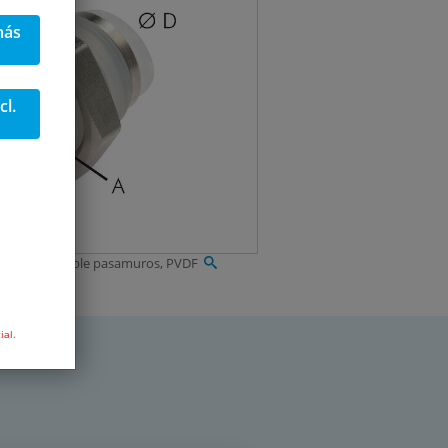
más
cl.
xión enchufable pasamuros, PVDF
ial.