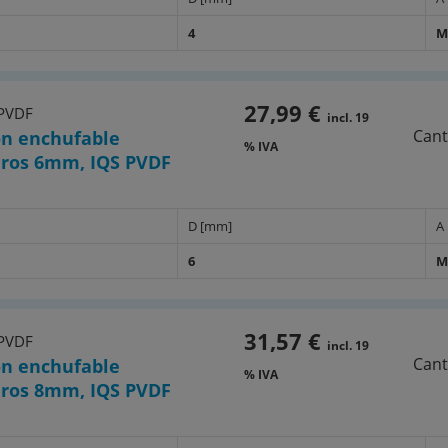
4
M
27,99 €
 PVDF
incl. 19
Cant
n enchufable
% IVA
ros 6mm, IQS PVDF
D [mm]
A
6
M
31,57 €
 PVDF
incl. 19
Cant
n enchufable
% IVA
ros 8mm, IQS PVDF