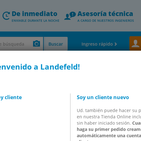
De inmediato
Asesoría técnica
ENVIABLE DURANTE LA NOCHE
A CARGO DE NUESTROS INGENIEROS
Buscar
Ingreso rápido
envenido a Landefeld!
roscadas y boquillas de manguera)
Conexiones enchufables IQS de acero i
ufables pasamuros de plástico, PVDF
y cliente
Soy un cliente nuevo
chufables pasamuros de
Ud. también puede hacer su 
en nuestra Tienda Online incl
sin haber iniciado sesión.
Cua
haga su primer pedido cream
automáticamente una cuenta