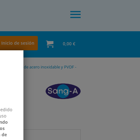
Inicio de sesión
0,00 €
noxidable o de acero inoxidable y PVDF -
pedido
uso
ndo
os
 de