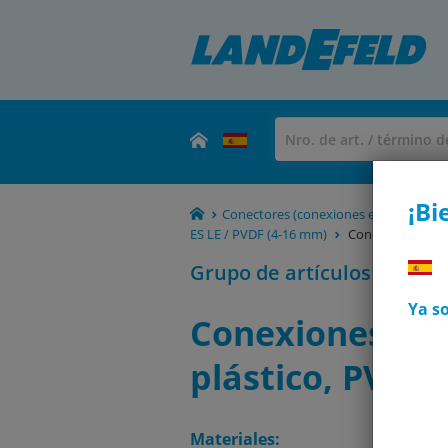
¡Bi
Conectores (conexiones enchufables, 
ES LE / PVDF (4-16 mm)
Conexiones ench
Grupo de artículos
Ya so
Conexiones en
plástico, PVDF
Materiales: