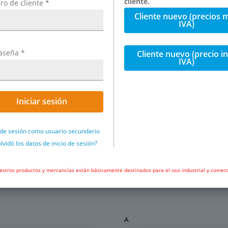
cliente.
o de cliente
*
de fijación: 1.4401, juntas:
Cliente nuevo (precios 
as de retención: acero
IVA)
liconada (NSF / ANSI 51 y 61)
: PVDF (aprobado por FDA),
aseña
*
Cliente nuevo (precio in
IVA)
, juntas: FKM, verde (FDA 21
ero inoxidable 1.4310,
I 51 y 61)
Iniciar sesión
0°C (Ø 16: -15°C hasta +190°C)
o de sesión como usuario secundario
Representación de ejemplo: Cone
lvidó los datos de inicio de sesión?
stros productos y mercancías están básicamente destinados para el uso industrial y comerc
bar (+20°C), -0,95 hasta 10 bar
8 mm:
-0,95 hasta 20 bar
95 hasta 3 bar (+120°C),
Ø 10 -
5 hasta 6 bar (+100°C), -0,95
A