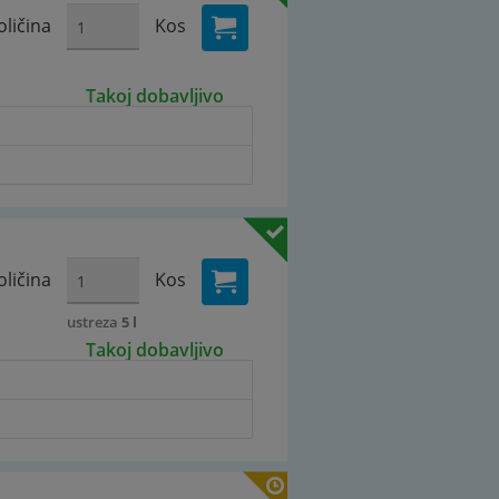
oličina
Kos
Takoj dobavljivo
oličina
Kos
ustreza
5 l
Takoj dobavljivo