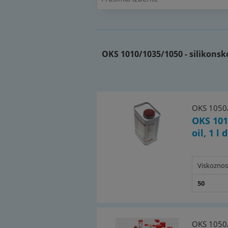
Catalogue page Atlas 9 (Page 1
(PDF)
OKS 1010/1035/1050 - silikonsko
OKS 1050
OKS 101
oil, 1 l 
Viskoznos
50
OKS 1050