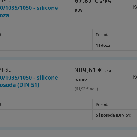
67,87 €
/1-1L
z 19 %
K
0/1035/1050 - silicone
DDV
doza
t
Posoda
1 l doza
309,61 €
/1-5L
z 19
K
0/1035/1050 - silicone
% DDV
 posoda (DIN 51)
(61,92 € na l)
t
Posoda
5 l posoda (DIN 51)