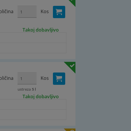
oličina
Kos
Takoj dobavljivo
oličina
Kos
ustreza
5 l
Takoj dobavljivo