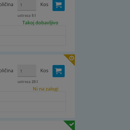
oličina
Kos
ustreza
5 l
Takoj dobavljivo
oličina
Kos
ustreza
25 l
Ni na zalogi