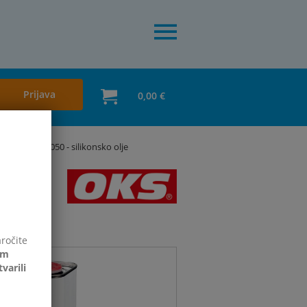
Prijava
0,00 €
010/1035/1050 - silikonsko olje
aročite
em
varili