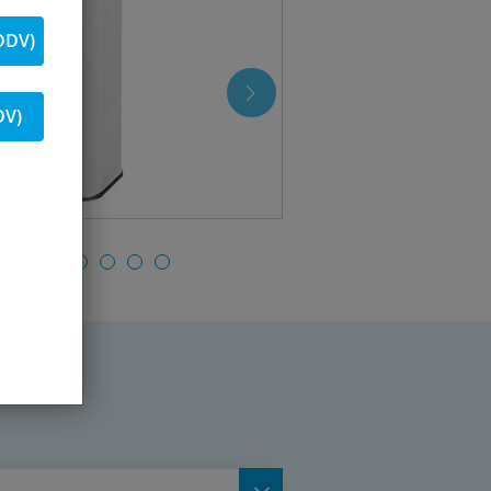
DDV)
DV)
il (can)