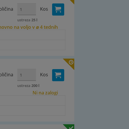
oličina
Kos
ustreza
25 l
ovno na voljo v ⌀ 4 tednih
oličina
Kos
ustreza
200 l
Ni na zalogi