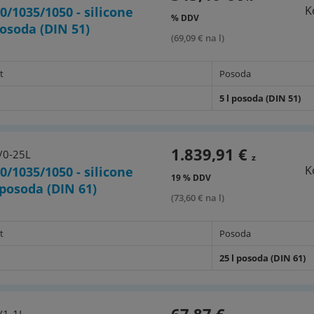
K
0/1035/1050 - silicone
% DDV
 posoda (DIN 51)
(69,09 € na l)
t
Posoda
5 l posoda (DIN 51)
1.839,91 €
/0-25L
z
K
0/1035/1050 - silicone
19 % DDV
l posoda (DIN 61)
(73,60 € na l)
t
Posoda
25 l posoda (DIN 61)