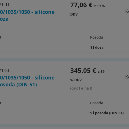
77,06 €
/1-1L
z 19 %
K
0/1035/1050 - silicone
DDV
doza
t
Posoda
1 l doza
345,05 €
/1-5L
z 19
K
0/1035/1050 - silicone
% DDV
 posoda (DIN 51)
(69,01 € na l)
t
Posoda
5 l posoda (DIN 51)