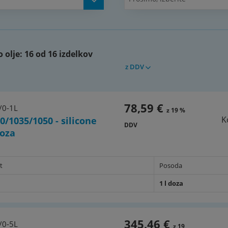
122y)
 olje:
16 od 16 izdelkov
z DDV
78,59 €
/0-1L
z 19 %
K
0/1035/1050 - silicone
DDV
doza
t
Posoda
1 l doza
345,46 €
/0-5L
z 19