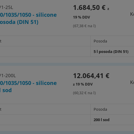
1.684,50 €
/1-25L
z
K
0/1035/1050 - silicone
19 % DDV
 posoda (DIN 51)
(67,38 € na l)
t
Posoda
5 l posoda (DIN 51)
12.064,41 €
/1-200L
K
0/1035/1050 - silicone
z 19 % DDV
 l sod
(60,32 € na l)
t
Posoda
200 l sod