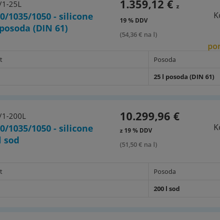
1.359,12 €
/1-25L
z
K
0/1035/1050 - silicone
19 % DDV
l posoda (DIN 61)
(54,36 € na l)
pon
t
Posoda
25 l posoda (DIN 61)
10.299,96 €
/1-200L
K
0/1035/1050 - silicone
z 19 % DDV
 l sod
(51,50 € na l)
t
Posoda
200 l sod