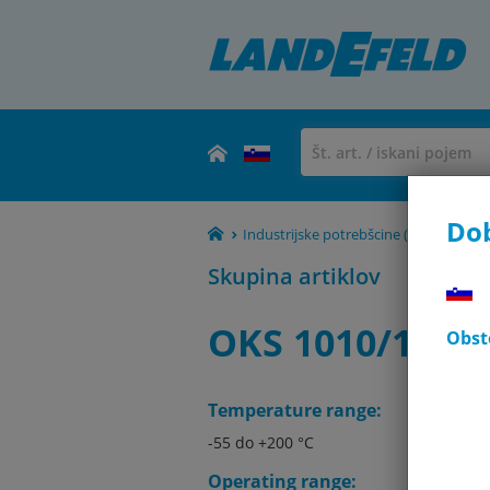
Dob
Industrijske potrebšcine (tesnila, maziv
Skupina artiklov
OKS 1010/1035/1
Obst
Temperature range:
-55 do +200 °C
Operating range: