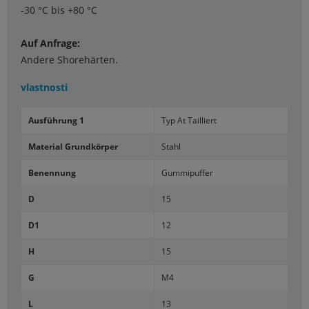
-30 °C bis +80 °C
Auf Anfrage:
Andere Shorehärten.
vlastnosti
Ausführung 1
Typ At Tail­liert
Ma­te­rial Grundkörper
Stahl
Be­nen­nung
Gu­m­mi­pu­f­fer
D
15
D1
12
H
15
G
M4
L
13