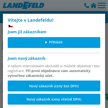
Vítejte v Landefeldu!
Gummipuffer Typ AT tailliert
Jsem již zákazníkem
Přihlásit
26101-01501557 Gummipuffer
Jsem nový zákazník
Číslo výrobku:
V našem internetovém obchodě si můžete objednat i bez
OT-NORELEM060135
registrace.
Při první objednávce vám automaticky
Další varianty tohoto článku
vytvoříme zákaznický účet.
Nový zákazník (ceny bez DPH)
DPH
Nový zákazník (ceny včetně DPH)