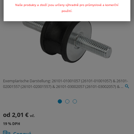
Naše produkty a zboží jsou určeny výhradně pro průmyslové a komerční
použití.
Exemplarische Darstellung: 26101-01001057 (26101-01001057) & 26101-
02001557 (26101-02001557) & 26101-03002057 (26101-03002057) & ...
od
2,01 €
vč.
19 % DPH
Cenová