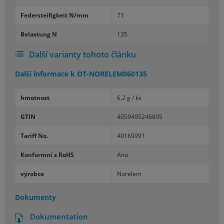
Fe­der­s­te­i­fi­g­keit N/mm
71
Be­lastung N
135
Další varianty tohoto článku
Další informace k
OT-NORELEM060135
hmotnost
6,2 g / ks
GTIN
4059495246895
Tariff No.
40169991
Konformní s RoHS
Ano
výrobce
Norelem
Dokumenty
Dokumentation