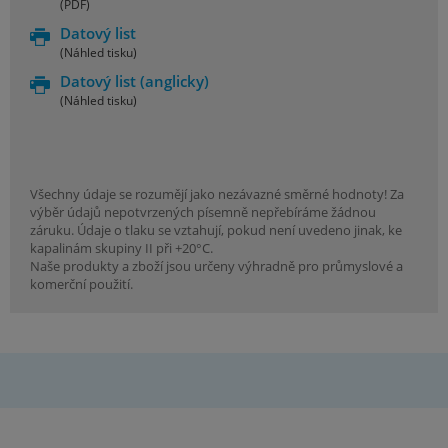
(PDF)
Datový list
(Náhled tisku)
Datový list
(anglicky)
(Náhled tisku)
Všechny údaje se rozumějí jako nezávazné směrné hodnoty! Za
výběr údajů nepotvrzených písemně nepřebíráme žádnou
záruku. Údaje o tlaku se vztahují, pokud není uvedeno jinak, ke
kapalinám skupiny II při +20°C.
Naše produkty a zboží jsou určeny výhradně pro průmyslové a
komerční použití.