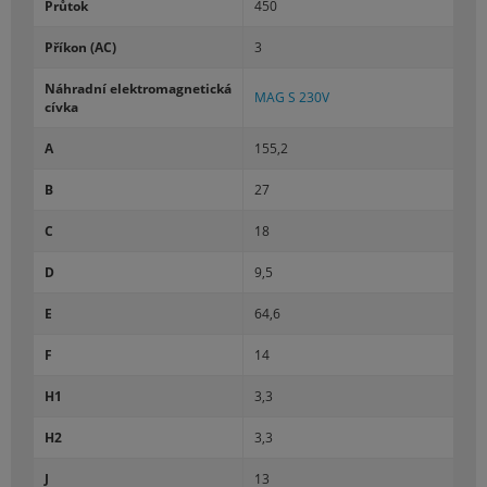
Prů­tok
450
Pří­kon (AC)
3
Ná­hradní elek­tro­mag­ne­tická
MAG S 230V
cívka
A
155,2
B
27
C
18
D
9,5
E
64,6
F
14
H1
3,3
H2
3,3
J
13