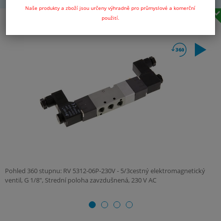
Naše produkty a zboží jsou určeny výhradně pro průmyslové a komerční
použití.
Pohled 360 stupnu: RV 5312-06P-230V - 5/3cestný elektromagnetický
ventil, G 1/8", Strední poloha zavzdušnená, 230 V AC