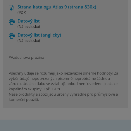
Strana katalogu Atlas 9 (strana 830x)
(PDF)
Datový list
(Náhled tisku)
Datový list
(anglicky)
(Náhled tisku)
*Vzduchová pružina
Všechny údaje se rozumějí jako nezávazné směrné hodnoty! Za
výběr údajů nepotvrzených písemně nepřebíráme žádnou
záruku. Údaje o tlaku se vztahují, pokud není uvedeno jinak, ke
kapalinám skupiny II při +20°C.
Naše produkty a zboží jsou určeny výhradně pro průmyslové a
komerční použití.