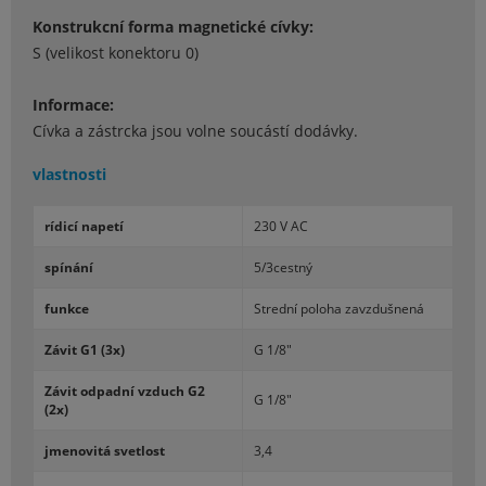
Konstrukcní forma magnetické cívky:
S (velikost konektoru 0)
Informace:
Cívka a zástrcka jsou volne soucástí dodávky.
vlastnosti
rí­dicí na­petí
230 V AC
spí­nání
5/3cestný
funkce
Strední po­loha za­vzduš­nená
Závit G1 (3x)
G 1/8"
Závit od­padní vzduch G2
G 1/8"
(2x)
jme­no­vitá svet­lost
3,4