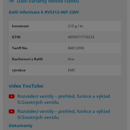
Další varianty tohoto článku
Další informace k
RV5312-06P-230V
hmotnost
210 g / ks
GTIN
4050571716233
Tariff No.
84812090
Konformní s RoHS
Ano
výrobce
EMC
videa YouTube:
Rozvádecí ventily – prehled, funkce a výklad
5/2cestných ventilu
Rozvádecí ventily – prehled, funkce a výklad
5/3cestných ventilu
Dokumenty