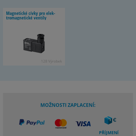
Mag­ne­tické cívky pro elek­
tro­mag­ne­tické ven­tily
128 Vý­ro­bek
MOŽNOSTI ZAPLACENÍ:
PŘÍJMENÍ