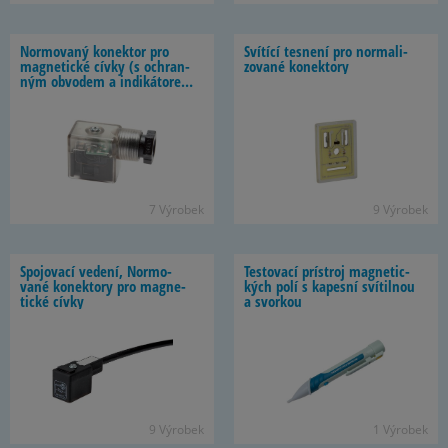
Nor­mo­vaný ko­nek­tor pro
Sví­tící tesnení pro nor­ma­li­
mag­ne­tické cívky (s ochran­
zo­vané ko­nek­tory
ným ob­vo­dem a in­di­ká­to­rem
LED)
7 Vý­ro­bek
9 Vý­ro­bek
Spo­jo­vací ve­dení, Nor­mo­
Tes­to­vací prístroj mag­ne­tic­
vané ko­nek­tory pro mag­ne­
kých polí s ka­pesní sví­til­nou
tické cívky
a svor­kou
9 Vý­ro­bek
1 Vý­ro­bek