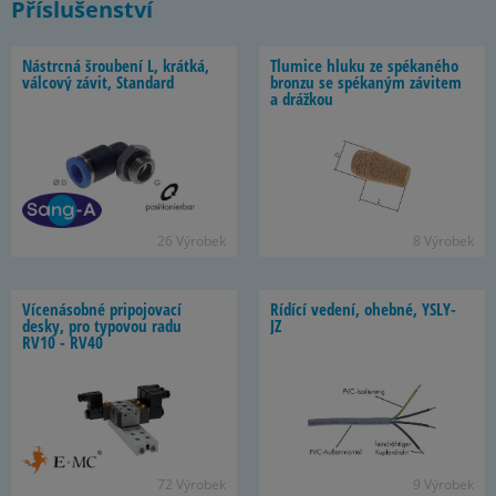
Příslušenství
Ná­strcná šrou­bení L, krátká,
Tlu­mice hluku ze spé­ka­ného
vál­cový závit, Stan­dard
bronzu se spé­ka­ným zá­vi­tem
a dráž­kou
26 Vý­ro­bek
8 Vý­ro­bek
Ví­ce­ná­sobné pri­po­jo­vací
Rí­dící ve­dení, ohebné, YSLY-​
desky, pro ty­po­vou radu
JZ
RV10 - RV40
72 Vý­ro­bek
9 Vý­ro­bek