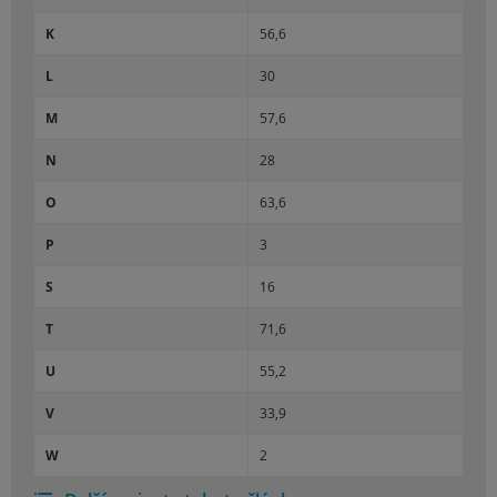
K
56,6
L
30
M
57,6
N
28
O
63,6
P
3
S
16
T
71,6
U
55,2
V
33,9
W
2