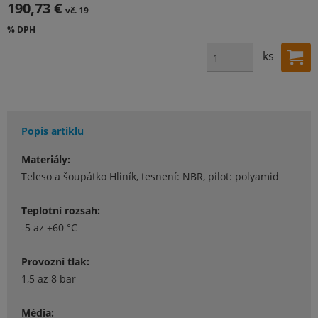
190,73 €
vč. 19
% DPH
ks
Popis artiklu
Materiály:
Teleso a šoupátko Hliník, tesnení: NBR, pilot: polyamid
Teplotní rozsah:
-5 az +60 °C
Provozní tlak:
1,5 az 8 bar
Média: