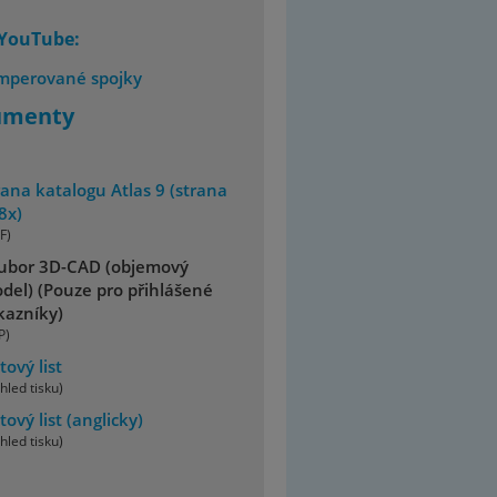
 YouTube:
mperované spojky
umenty
rana katalogu Atlas 9 (strana
8x)
F)
ubor 3D-CAD (objemový
del) (Pouze pro přihlášené
kazníky)
P)
tový list
hled tisku)
tový list
(anglicky)
hled tisku)