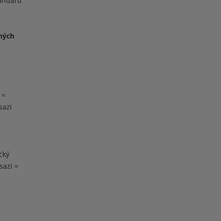
tandard
ných
 =
sazi
cký
sazi =