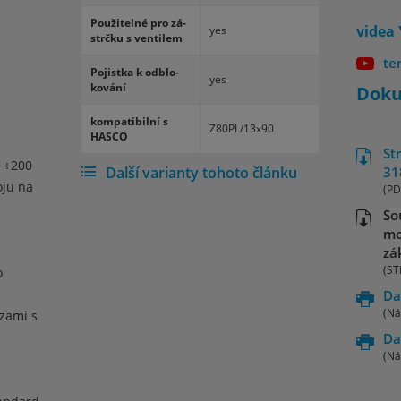
Po­u­ži­telné pro zá­
videa
yes
strčku s ven­ti­lem
te
Po­jistka k od­blo­
yes
ko­vání
Dok
kom­pa­ti­bilní s
Z80PL/13x90
HASCO
St
o +200
Další varianty tohoto článku
31
oju na
(PD
So
mo
zá
(ST
o
Da
(Ná
zami s
Da
(Ná