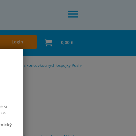
Login
0,00 €
kové zásuvky s koncovkou rychlospojky Push-
ě si
ace.
znický