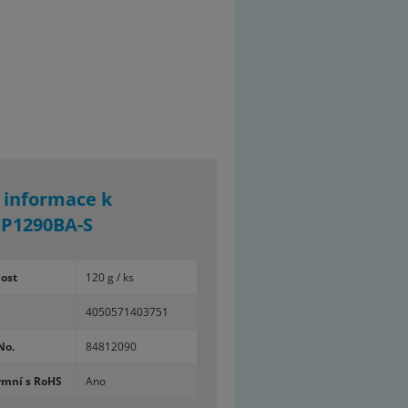
í informace k
P1290BA-S
ost
120 g / ks
4050571403751
No.
84812090
rmní s RoHS
Ano