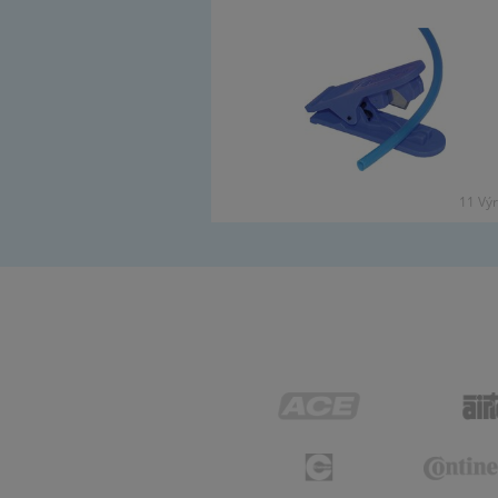
11 Vý­