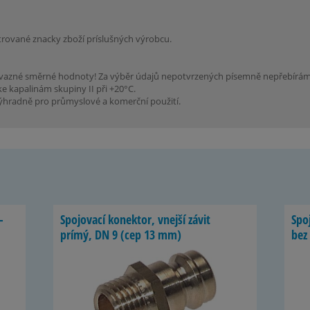
strované znacky zboží príslušných výrobcu.
ávazné směrné hodnoty! Za výběr údajů nepotvrzených písemně nepřebíráme
ke kapalinám skupiny II při +20°C.
ýhradně pro průmyslové a komerční použití.
­
Spo­jo­vací ko­nek­tor, vnejší závit
Spo­
prímý, DN 9 (cep 13 mm)
bez