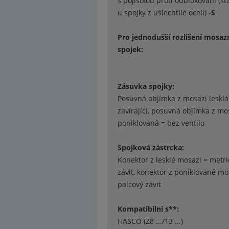
s pojistkou proti odblokování (s
u spojky z ušlechtilé oceli)
-S
Pro jednodušší rozlišení mosaz
spojek:
Zásuvka spojky:
Posuvná objímka z mosazi lesklá
zavírající, posuvná objímka z mo
poniklovaná = bez ventilu
Spojková zástrcka:
Konektor z lesklé mosazi = metri
závit, konektor z poniklované mo
palcový závit
Kompatibilní s**:
HASCO (Z8 .../13 ...)