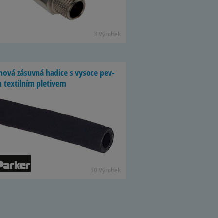
3 Vý­ro­bek
mová zá­suvná ha­dice s vy­soce pev­
tex­til­ním ple­ti­vem
30 Vý­ro­bek