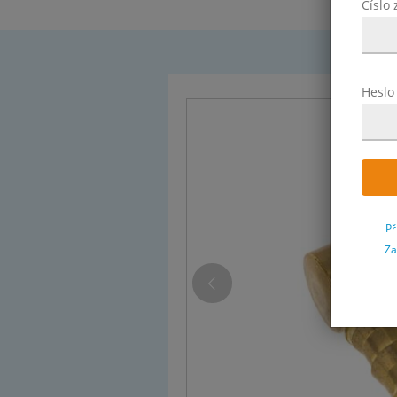
Číslo
Heslo
Př
Za