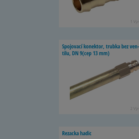
1 Vý­
Spo­jo­vací ko­nek­tor, trubka bez ven
tilu, DN 9(cep 13 mm)
2 Vý­
Re­zacka hadic