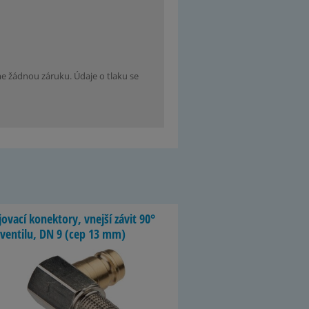
 žádnou záruku. Údaje o tlaku se
jo­vací ko­nek­tory, vnejší závit 90°
 ven­tilu, DN 9 (cep 13 mm)