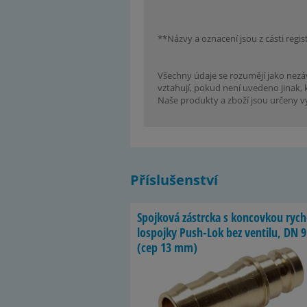
**Názvy a oznacení jsou z cásti regi
Všechny údaje se rozumějí jako nez
vztahují, pokud není uvedeno jinak, 
Naše produkty a zboží jsou určeny v
Příslušenství
Spoj­ková zá­strcka s kon­cov­kou rych
lo­spojky Push-​Lok bez ven­tilu, DN 9
(cep 13 mm)