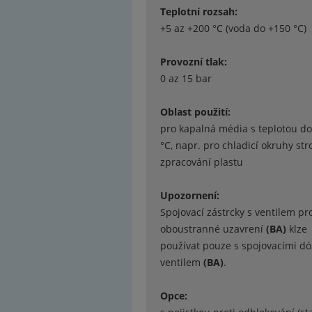
Teplotní rozsah:
+5 az +200 °C (voda do +150 °C)
Provozní tlak:
0 az 15 bar
Oblast použití:
pro kapalná média s teplotou d
°C, napr. pro chladicí okruhy str
zpracování plastu
Upozornení:
Spojovací zástrcky s ventilem pr
oboustranné uzavrení
(BA)
klze
používat pouze s spojovacími dó
ventilem
(BA)
.
Opce: