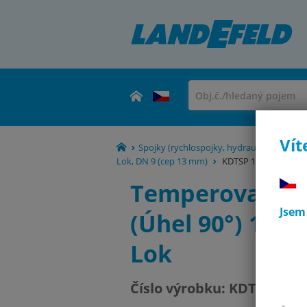
Vít
Spojky (rychlospojky, hydraulické spojky a
Lok, DN 9 (cep 13 mm)
KDTSP 1290 BA-S
Temperovací sp
Jsem
(Úhel 90°) 13m
Lok
Číslo výrobku:
KDTSP 1290