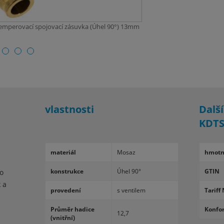
Temperovací spojovací zásuvka (Úhel 90°) 13mm
vlastnosti
Dalš
KDTS
ma­te­riál
Mosaz
hmotn
kon­strukce
Úhel 90°
GTIN
o
 a
pro­ve­dení
s ven­ti­lem
Tariff 
Prů­měr ha­dice
Konfo
12,7
(vnitřní)