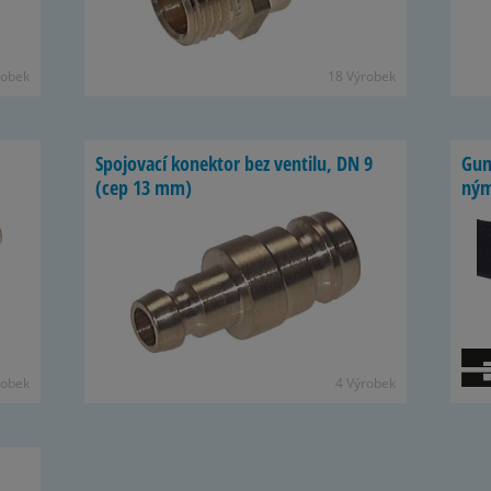
ro­bek
18 Vý­ro­bek
­
Spo­jo­vací ko­nek­tor bez ven­tilu, DN 9
Gu­
(cep 13 mm)
ným 
ro­bek
4 Vý­ro­bek