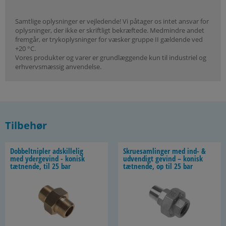
Samtlige oplysninger er vejledende! Vi påtager os intet ansvar for
oplysninger, der ikke er skriftligt bekræftede. Medmindre andet
fremgår, er trykoplysninger for væsker gruppe II gældende ved
+20 °C.
Vores produkter og varer er grundlæggende kun til industriel og
erhvervsmæssig anvendelse.
Tilbehør
Dob­belt­nip­ler ad­skil­le­lig
Skru­e­sam­lin­ger med ind- &
med yder­ge­vind - ko­nisk
ud­ven­digt ge­vind – ko­nisk
tæt­nen­de, til 25 bar
tæt­nen­de, op til 25 bar