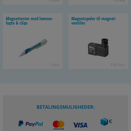
9 Vare
9 Vare
Mag­net­te­ster med lom­me­
Mag­netspo­ler til mag­net­
lyg­te & clips
ven­ti­ler
1 Vare
128 Vare
BETALINGSMULIGHEDER: