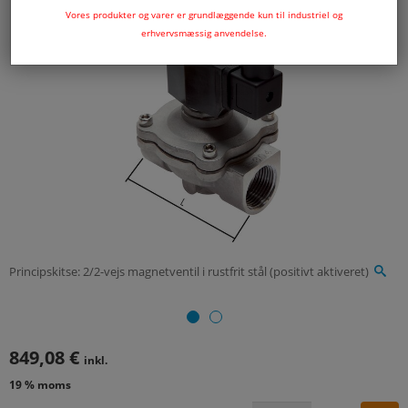
Vores produkter og varer er grundlæggende kun til industriel og
erhvervsmæssig anvendelse.
Principskitse: 2/2-vejs magnetventil i rustfrit stål (positivt aktiveret)
849,08 €
inkl.
19 % moms