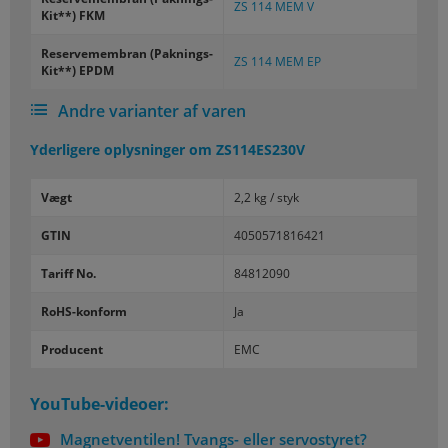
ZS 114 MEM V
Kit**) FKM
Re­ser­ve­mem­bran (Paknings-​
ZS 114 MEM EP
Kit**) EPDM
Andre varianter af varen
Yderligere oplysninger om
ZS114ES230V
Vægt
2,2 kg / styk
GTIN
4050571816421
Tariff No.
84812090
RoHS-konform
Ja
Producent
EMC
YouTube-videoer:
Magnetventilen! Tvangs- eller servostyret?