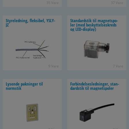
35 Vare
37 Vare
Sty­re­led­ning, flek­si­bel, YSLY-​
Stan­dards­tik til mag­netspo­
JZ
ler (med be­skyt­tel­ses­kreds
og LED-​display)
9 Vare
7 Vare
Ly­sen­de pak­nin­ger til
For­bin­del­ses­led­nin­ger, stan­
normstik
dards­tik til mag­netspo­ler