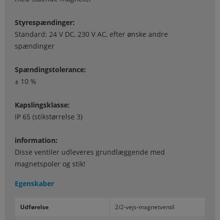
Styrespændinger:
Standard: 24 V DC, 230 V AC, efter ønske andre
spændinger
Spændingstolerance:
± 10 %
Kapslingsklasse:
IP 65 (stikstørrelse 3)
information:
Disse ventiler udleveres grundlæggende med
magnetspoler og stik!
Egenskaber
Ud­fø­rel­se
2/2-​vejs-magnetventil