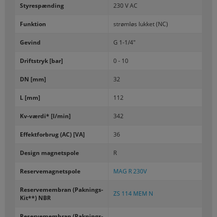
Sty­respæn­ding
230 V AC
Funk­tion
strøm­løs luk­ket (NC)
Ge­vind
G 1-1/4"
Drift­s­tryk [bar]
0 - 10
DN [mm]
32
L [mm]
112
Kv-​værdi* [l/min]
342
Ef­fekt­for­brug (AC) [VA]
36
De­sign mag­netspo­le
R
Re­ser­ve­mag­netspo­le
MAG R 230V
Re­ser­ve­mem­bran (Paknings-​
ZS 114 MEM N
Kit**) NBR
Re­ser­ve­mem­bran (Paknings-​