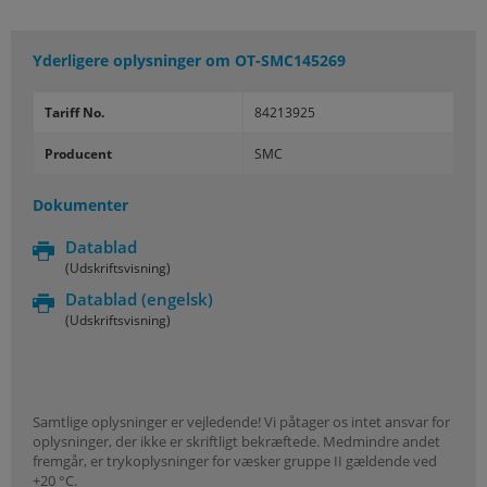
Yderligere oplysninger om
OT-SMC145269
Tariff No.
84213925
Producent
SMC
Dokumenter
Datablad
(Udskriftsvisning)
Datablad
(engelsk)
(Udskriftsvisning)
Samtlige oplysninger er vejledende! Vi påtager os intet ansvar for
oplysninger, der ikke er skriftligt bekræftede. Medmindre andet
fremgår, er trykoplysninger for væsker gruppe II gældende ved
+20 °C.