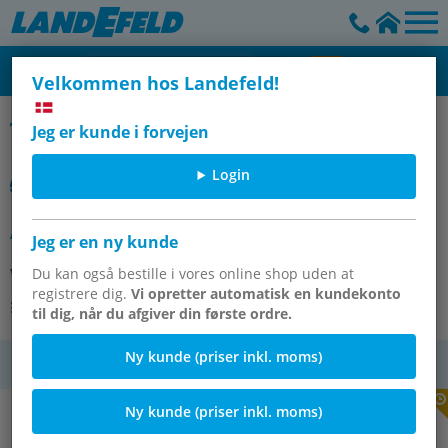
Velkommen hos Landefeld!
SMC
Jeg er kunde i forvejen
Login
AFF4C-F02D HAUPTLEITUNGSFILTER
Jeg er en ny kunde
Varenummer:
Du kan også bestille i vores online shop uden at
OT-SMC145269
registrere dig.
Vi opretter automatisk en kundekonto
Andre varianter af varen
til dig, når du afgiver din første ordre.
Ny kunde (priser inkl. moms)
moms
Ny kunde (priser inkl. moms)