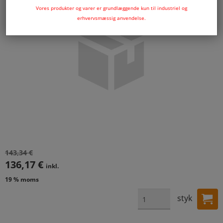
Vores produkter og varer er grundlæggende kun til industriel og
erhvervsmæssig anvendelse.
143,34 €
136,17 €
inkl.
19 % moms
styk