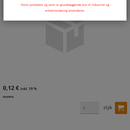
Vores produkter og varer er grundlæggende kun til industriel og
erhvervsmæssig anvendelse.
0,12 €
inkl. 19 %
moms
styk