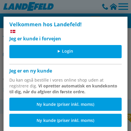
Velkommen hos Landefeld!
SMC
Jeg er kunde i forvejen
Login
M5DIN6923 MIT GEZAHNTEM RAND
Jeg er en ny kunde
Varenummer:
Du kan også bestille i vores online shop uden at
OT-SMC179582
registrere dig.
Vi opretter automatisk en kundekonto
Andre varianter af varen
til dig, når du afgiver din første ordre.
Ny kunde (priser inkl. moms)
moms
Ny kunde (priser inkl. moms)