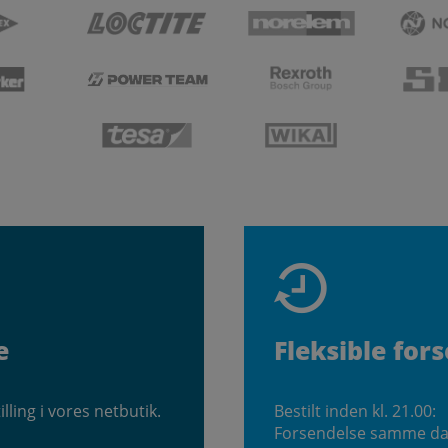
e
Fleksible for
illing i vores netbutik.
Bestilt inden kl. 21.00:
Forsendelse samme d