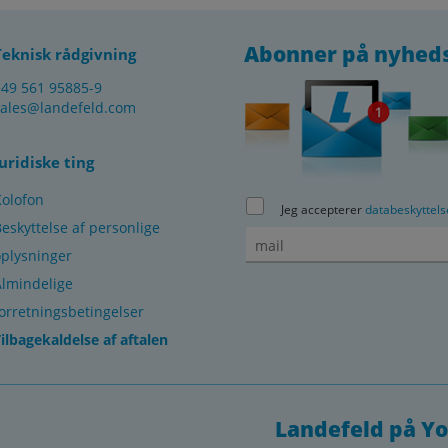
Abonner på nyhed
Teknisk rådgivning
+49 561 95885-9
sales@landefeld.com
Juridiske ting
Kolofon
Jeg accepterer
databeskyttels
eskyttelse af personlige
oplysninger
Almindelige
orretningsbetingelser
ilbagekaldelse af aftalen
Landefeld på Y