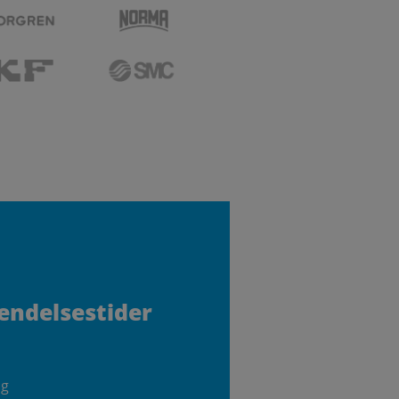
sendelsestider
ag