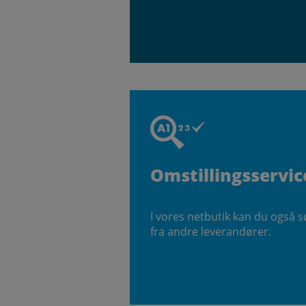
Omstillingsservic
I vores netbutik kan du også 
fra andre leverandører.