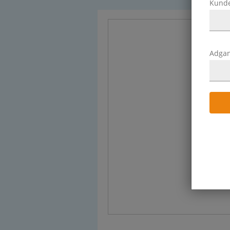
Kund
Adga