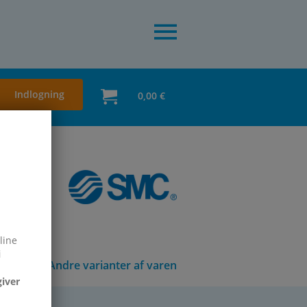
Indlogning
0,00 €
line
i
Andre varianter af varen
giver