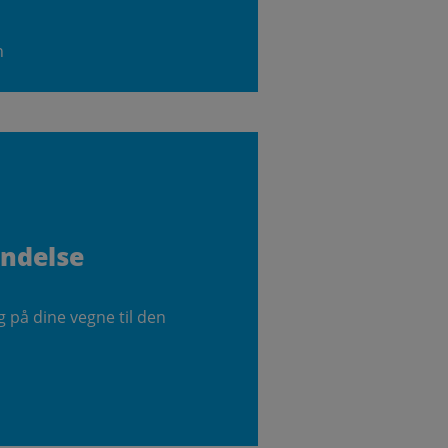
n
endelse
g på dine vegne til den