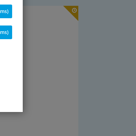
oms)
. 19 % moms
oms)
styk
vogn