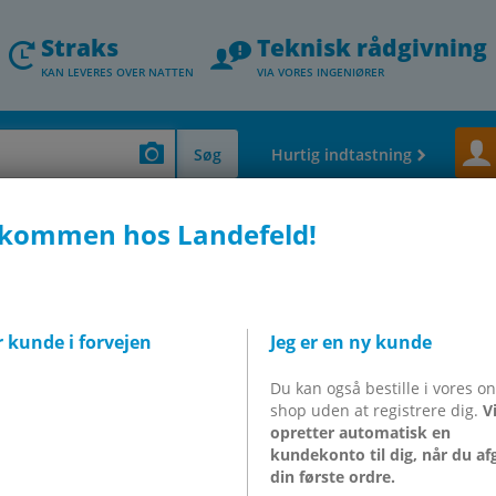
Straks
Teknisk rådgivning
KAN LEVERES OVER NATTEN
VIA VORES INGENIØRER
Søg
Hurtig indtastning
lkommen hos Landefeld!
ENLOSERZYLINDER
r kunde i forvejen
Jeg er en ny kunde
Du kan også bestille i vores on
087
shop uden at registrere dig.
V
opretter automatisk en
kundekonto til dig, når du af
din første ordre.
inkl. moms