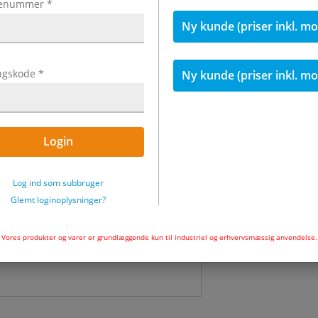
enummer
*
Ny kunde (priser inkl. m
437,24 €
415,38 €
inkl
ngskode
*
Ny kunde (priser inkl. m
Kvantum
Ikke på lager
Login
I indkøbs
Log ind som subbruger
Glemt loginoplysninger?
Vores produkter og varer er grundlæggende kun til industriel og erhvervsmæssig anvendelse.