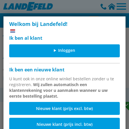
Welkom bij Landefeld!
Hoek 90° naar binnen drukkend & buitenschroefdraad
Ik ben al klant
Drukfitting, hoek, 18 mm / R 3/4"
Inloggen
AG, 1.4404
Artikelnummer:
PWE 3418 ES
Ik ben een nieuwe klant
Andere varianten van het artikel
U kunt ook in onze online winkel bestellen zonder u te
registreren.
Wij zullen automatisch een
klantenrekening voor u aanmaken wanneer u uw
btw
eerste bestelling plaatst.
Nieuwe klant (prijs excl. btw)
Nieuwe klant (prijs incl. btw)