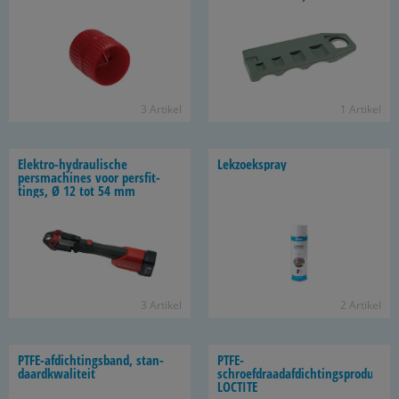
3 Ar­ti­kel
1 Ar­ti­kel
Elektro-​hydraulische
Lek­zoek­spray
persma­chi­nes voor pers­fit­
tings, Ø 12 tot 54 mm
3 Ar­ti­kel
2 Ar­ti­kel
PTFE-​afdichtingsband, stan­
PTFE-​
daard­kwa­li­teit
schroefdraadafdichtingsproduct,
LOC­TI­TE