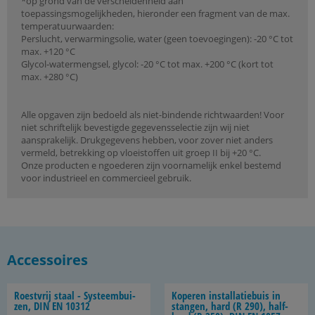
*op grond van de verscheidenheid aan
toepassingsmogelijkheden, hieronder een fragment van de max.
temperatuurwaarden:
Perslucht, verwarmingsolie, water (geen toevoegingen): -20 °C tot
max. +120 °C
Glycol-watermengsel, glycol: -20 °C tot max. +200 °C (kort tot
max. +280 °C)
Alle opgaven zijn bedoeld als niet-bindende richtwaarden! Voor
niet schriftelijk bevestigde gegevensselectie zijn wij niet
aansprakelijk. Drukgegevens hebben, voor zover niet anders
vermeld, betrekking op vloeistoffen uit groep II bij +20 °C.
Onze producten e ngoederen zijn voornamelijk enkel bestemd
voor industrieel en commercieel gebruik.
Accessoires
Roest­vrij staal - Sys­teem­bui­
Ko­pe­ren in­stal­la­tie­buis in
zen, DIN EN 10312
stan­gen, hard (R 290), half­