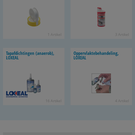
1 Ar­ti­kel
3 Ar­ti­kel
Tap­af­dich­tin­gen (anae­rob),
Op­per­vlak­te­be­han­de­ling,
LOXE­AL
LOXE­AL
16 Ar­ti­kel
4 Ar­ti­kel