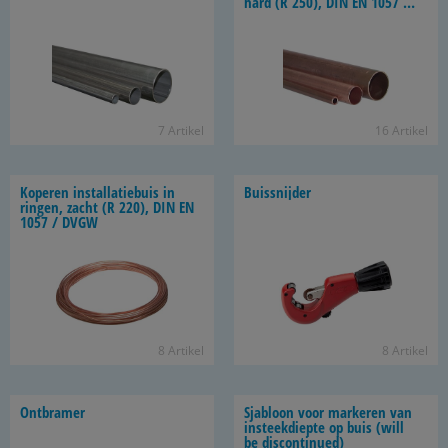
hard (R 250), DIN EN 1057 /
DVGW
7 Ar­ti­kel
16 Ar­ti­kel
Ko­pe­ren in­stal­la­tie­buis in
Buis­snij­der
rin­gen, zacht (R 220), DIN EN
1057 / DVGW
8 Ar­ti­kel
8 Ar­ti­kel
Ont­bra­mer
Sja­bloon voor mar­ke­ren van
in­steek­diep­te op buis (will
be dis­con­ti­nued)