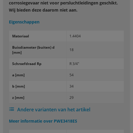
corrosiegevaar niet voor persluchtleidingen geschikt.
Wij bieden deze daarom niet aan.
Eigenschappen
Ma­te­ri­aal
1.4404
Buis­di­a­me­ter (bui­ten) d
18
[mm]
Schroef­draad Rp
R 3/4"
a [mm]
54
b [mm]
34
z [mm]
29
Andere varianten van het artikel
Meer informatie over
PWE3418ES