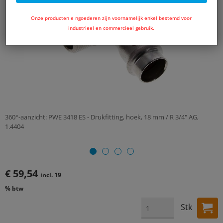
Onze producten e ngoederen zijn voornamelijk enkel bestemd voor
industrieel en commercieel gebruik.
360°-aanzicht: PWE 3418 ES - Drukfitting, hoek, 18 mm / R 3/4" AG,
1.4404
€ 59,54
incl. 19
% btw
Stk