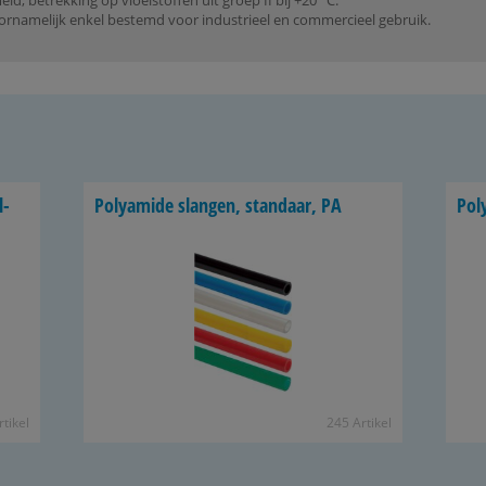
d, betrekking op vloeistoffen uit groep II bij +20 °C.
rnamelijk enkel bestemd voor industrieel en commercieel gebruik.
l­
Po­ly­a­mi­de slan­gen, stan­daar, PA
Po­l
­ti­kel
245 Ar­ti­kel