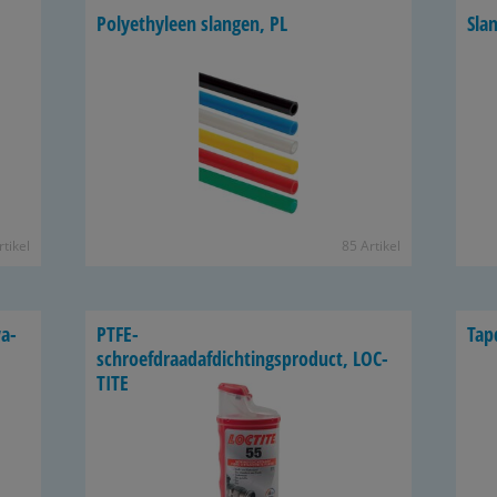
Po­ly­e­thy­leen slan­gen, PL
Slan
­ti­kel
85 Ar­ti­kel
wa­
PTFE-​
Tap­
schroefdraadafdichtingsproduct, LOC­
TI­TE