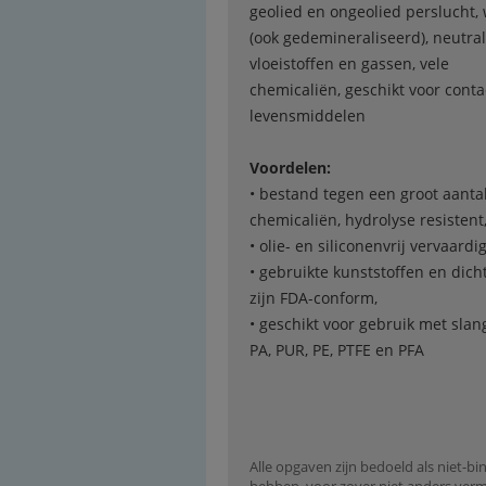
geolied en ongeolied perslucht,
(ook gedemineraliseerd), neutra
vloeistoffen en gassen, vele
chemicaliën, geschikt voor cont
levensmiddelen
Voordelen:
• bestand tegen een groot aanta
chemicaliën, hydrolyse resistent
• olie- en siliconenvrij vervaardi
• gebruikte kunststoffen en dich
zijn FDA-conform,
• geschikt voor gebruik met sla
PA, PUR, PE, PTFE en PFA
Alle opgaven zijn bedoeld als niet-bi