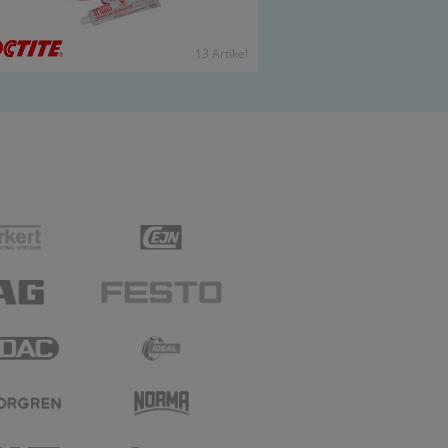
13 Ar­ti­kel