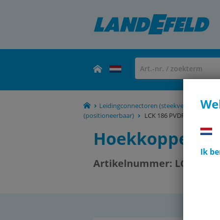
Wel
Leidingconnectoren (steekverbindingen, 
(positioneerbaar)
LCK 186 PVDF E
Hoekkoppeling
Ik be
Artikelnummer:
LCK 186 