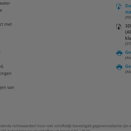
 water
Do
le
st
(PD
act met
3D
(A
kl
(ST
Ge
l
(Af
,
Ge
gd,
(Af
tingen
ngen van
ndende richtwaarden! Voor niet schriftelijk bevestigde gegevensselectie zijn 