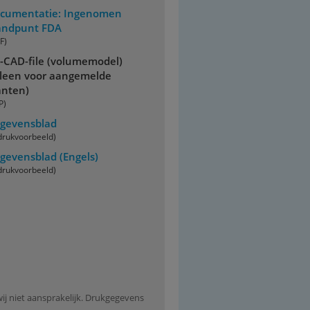
cumentatie: Ingenomen
andpunt FDA
F)
-CAD-file (volumemodel)
lleen voor aangemelde
anten)
P)
gevensblad
drukvoorbeeld)
gevensblad
(Engels)
drukvoorbeeld)
wij niet aansprakelijk. Drukgegevens