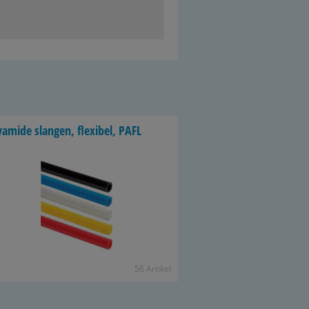
y­a­mi­de slan­gen, flexi­bel, PAFL
56 Ar­ti­kel