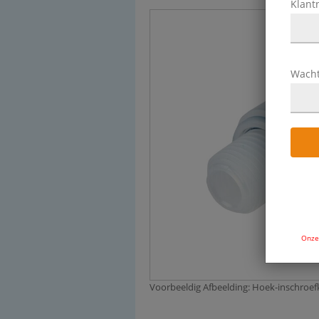
Klan
Wach
Onze 
Voorbeeldig Afbeelding: Hoek-inschroef