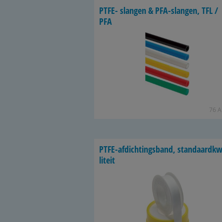
PTFE- slan­gen & PFA-​slangen, TFL /
PFA
76 Ar
PTFE-​afdichtingsband, stan­daard­k
li­teit