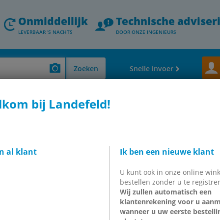
Onmiddellijk
Technische adviser
LEVERBAAR ‘S NACHTS
DOOR ONZE INGENIEURS
Zoeken
Snelle invoer
kom bij Landefeld!
koppelingen en slanghulsen)
Slangschroefverbindingen van polypropyle
 G 1/8"-8x6 mm, PVDF
n al klant
Ik ben een nieuwe klant
PVDF E
U kunt ook in onze online wink
bestellen zonder u te registre
Wij zullen automatisch een
klantenrekening voor u aan
incl. btw
wanneer u uw eerste bestelli