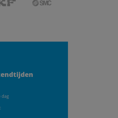
zendtijden
e dag
: