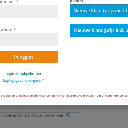
plaatst.
tnummer
*
€ 63,12
incl. 
Nieuwe klant (prijs excl. 
Hoeveelheid
twoord
*
Nieuwe klant (prijs incl. 
Direct uit voorr
uur en we verst
nog.
Inloggen
in de win
Login als subgebruiker
Logingegevens vergeten?
producten e ngoederen zijn voornamelijk enkel bestemd voor industrieel en commercieel ge
koppeling, Kunststof (positioneerbaar)