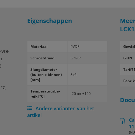
Eigenschappen
Meer
LCK1
Ma­te­ri­aal
PVDF
Gewic
 PVDF
Schroef­draad
G 1/8"
GTIN
en
)
Slang­dia­me­ter
Tariff 
(bui­ten x bin­nen)
8x6
[mm]
Fabrik
 °C,
Tem­pe­ra­tuur­be­
-20 tot +120
reik [°C]
Doc
Andere varianten van het
artikel
Ca
11
(PD