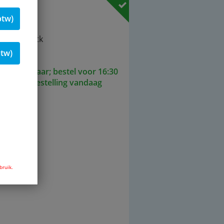
19 % btw
btw)
Stk
btw)
aad leverbaar; bestel voor 16:30
uren uw bestelling vandaag
kelmand
bruik.