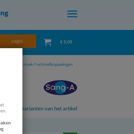
ing
Login
€ 0,00
en en PVDF
Hoek-T-schroefkoppelingen
el
Andere varianten van het artikel
ren.
maken
ng