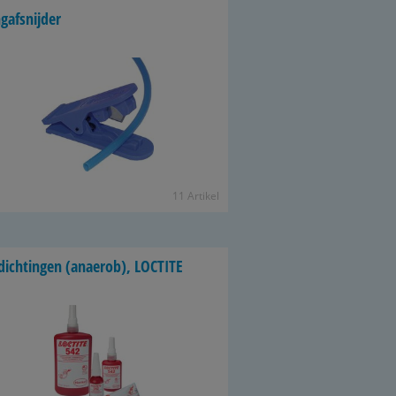
g­af­snij­der
11 Ar­ti­kel
dich­tin­gen (anae­rob), LOC­TI­TE