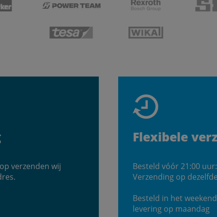
g
Flexibele ver
shop verzenden wij
Besteld vóór 21:00 uur:
dres.
Verzending op dezelfd
Besteld in het weekend
levering op maandag