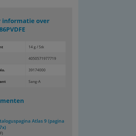
 informatie over
86PVDFE
ht
14 g / Stk
4050571977719
No.
39174000
ant
Sang-A
umenten
taloguspagina Atlas 9 (pagina
7x)
F)