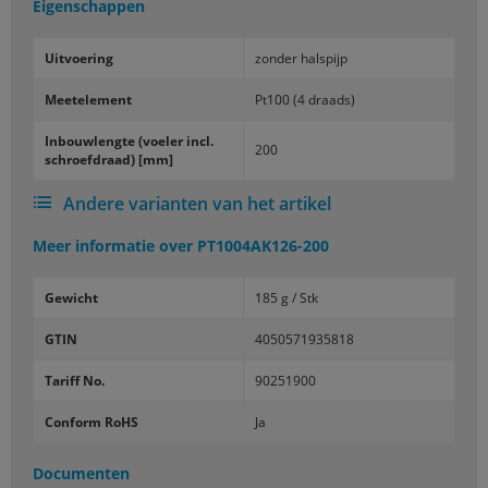
Eigenschappen
Uit­voe­ring
zon­der hals­pijp
Mee­tele­ment
Pt100 (4 draads)
In­bouw­leng­te (voe­ler incl.
200
schroef­draad) [mm]
Andere varianten van het artikel
Meer informatie over
PT1004AK126-200
Gewicht
185 g / Stk
GTIN
4050571935818
Tariff No.
90251900
Conform RoHS
Ja
Documenten