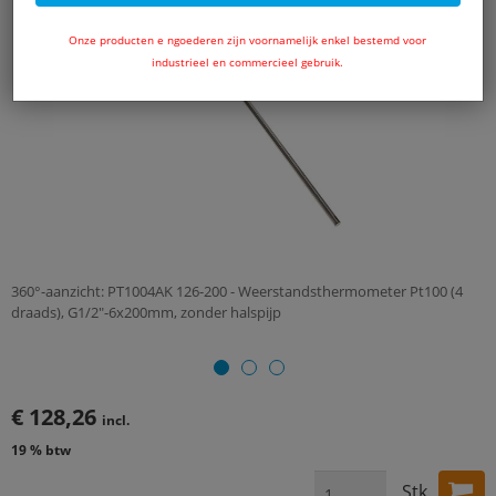
Onze producten e ngoederen zijn voornamelijk enkel bestemd voor
industrieel en commercieel gebruik.
360°-aanzicht: PT1004AK 126-200 - Weerstandsthermometer Pt100 (4
draads), G1/2"-6x200mm, zonder halspijp
€ 128,26
incl.
19 % btw
Stk