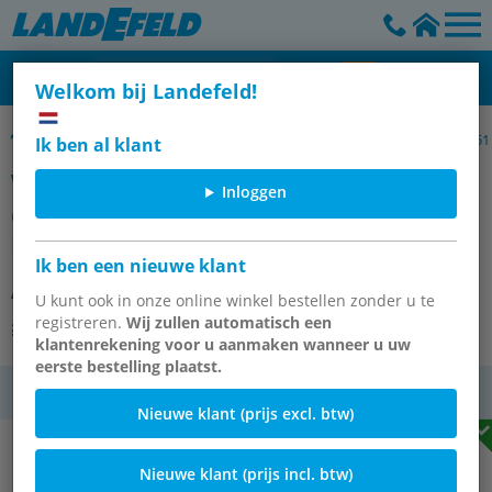
Welkom bij Landefeld!
Weerstandsthermometer met kleine aansluitkop, DIN EN IEC 60751
Ik ben al klant
Weerstandsthermometer Pt100 (4
Inloggen
draads), G1/2"-6x200mm, zonder
halspijp
Ik ben een nieuwe klant
Artikelnummer:
PT1004AK 126-200
U kunt ook in onze online winkel bestellen zonder u te
registreren.
Wij zullen automatisch een
Andere varianten van het artikel
klantenrekening voor u aanmaken wanneer u uw
eerste bestelling plaatst.
btw
Nieuwe klant (prijs excl. btw)
Nieuwe klant (prijs incl. btw)