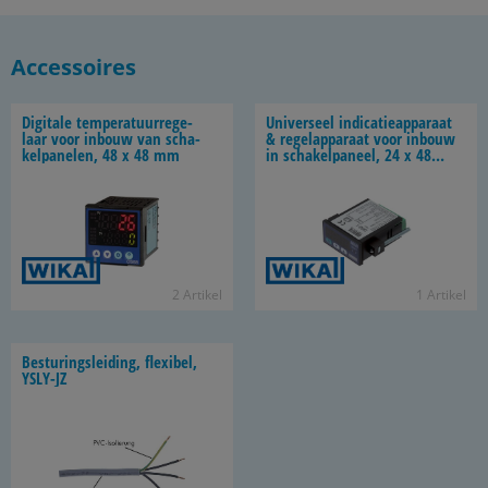
Accessoires
Di­gi­ta­le tem­pe­ra­tuur­re­ge­
Uni­ver­seel in­di­ca­tie­ap­pa­raat
laar voor in­bouw van scha­
& re­gel­ap­pa­raat voor in­bouw
kel­pa­ne­len, 48 x 48 mm
in scha­kel­pa­neel, 24 x 48
mm
2 Ar­ti­kel
1 Ar­ti­kel
Be­stu­rings­lei­ding, flexi­bel,
YSLY-​JZ