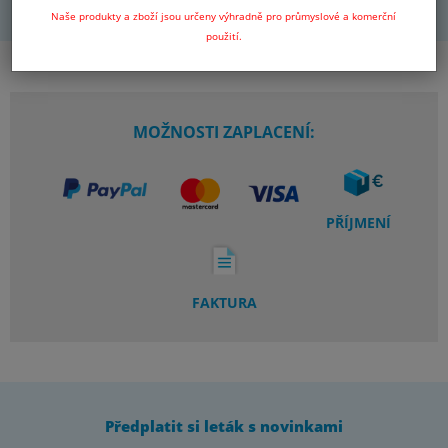
Naše produkty a zboží jsou určeny výhradně pro průmyslové a komerční
použití.
MOŽNOSTI ZAPLACENÍ:
PŘÍJMENÍ
FAKTURA
Předplatit si leták s novinkami