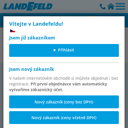
Vítejte v Landefeldu!
Aventics - pneumatický
Jsem již zákazníkem
Senzory
Přihlásit
Jsem nový zákazník
Sen­zory
V našem internetovém obchodě si můžete objednat i bez
registrace.
Při první objednávce vám automaticky
vytvoříme zákaznický účet.
Nový zákazník (ceny bez DPH)
Nový zákazník (ceny včetně DPH)
216 Vý­ro­bek