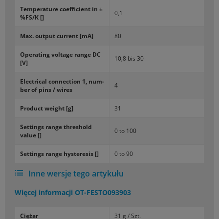
Tem­pe­ra­tu­re co­ef­fi­cient in ±
0,1
%FS/K []
Max. out­put cur­rent [mA]
80
Ope­ra­ting vol­ta­ge range DC
10,8 bis 30
[V]
Elec­tri­cal con­nec­tion 1, num­
4
ber of pins / wires
Pro­duct we­ight [g]
31
Set­tings range thre­shold
0 to 100
value []
Set­tings range hy­ste­re­sis []
0 to 90
Inne wersje tego artykułu
Więcej informacji
OT-FESTO093903
Ciężar
31 g / Szt.