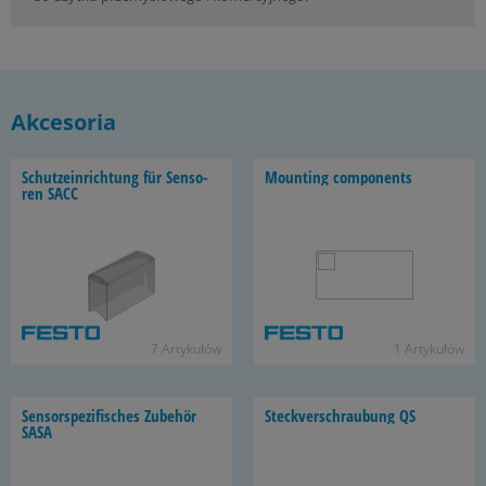
Akcesoria
Schut­ze­in­rich­tung für Sen­so­
Mo­un­ting com­po­nents
ren SACC
7 Ar­ty­ku­łów
1 Ar­ty­ku­łów
Sen­sor­spe­zi­fi­sches Zubehör
Stec­kver­schrau­bung QS
SASA