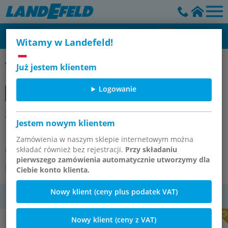
Witamy w Landefeld!
Drucksensor SPAN
Już jestem klientem
Logowanie
SPAN-B-B2R-R18M-PN-L1 (8114754)
Jestem nowym klientem
Pressure sensor
Zamówienia w naszym sklepie internetowym można
składać również bez rejestracji.
Przy składaniu
Numer artykułu:
OT-FESTO093903
pierwszego zamówienia automatycznie utworzymy dla
Inne wersje tego artykułu
Ciebie konto klienta.
Nowy klient (ceny plus podatek VAT)
VAT
Nowy klient (ceny z VAT)