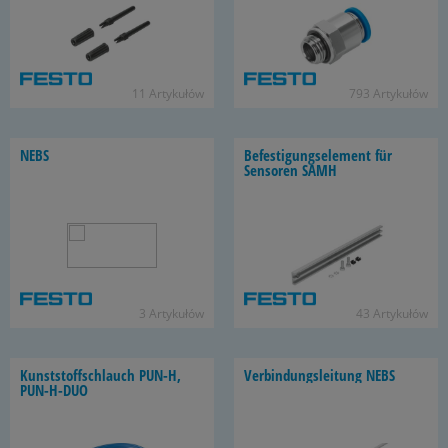
11 Ar­ty­ku­łów
793 Ar­ty­ku­łów
NEBS
Be­fe­sti­gung­se­le­ment für
Sen­so­ren SAMH
3 Ar­ty­ku­łów
43 Ar­ty­ku­łów
Kun­st­stof­fschlauch PUN-H,
Ver­bin­dung­sle­itung NEBS
PUN-​H-DUO