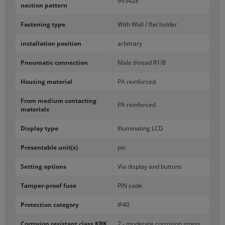
995428
nec­tion pat­tern
Fa­ste­ning type
With Wall / flat hol­der
in­stal­la­tion po­si­tion
ar­bi­tra­ry
Pneu­ma­tic con­nec­tion
Male thre­ad R1/8
Ho­using ma­te­rial
PA re­in­for­ced
From me­dium con­tac­ting
PA re­in­for­ced
ma­te­rials
Di­splay type
Il­lu­mi­na­ting LCD
Pre­sen­ta­ble unit(s)
psi
Set­ting options
Via di­splay and but­tons
Tamper-​proof fuse
PIN code
Pro­tec­tion ca­te­go­ry
IP40
Cor­ro­sion re­si­stant class KBK
2 - mo­de­ra­te cor­ro­sion stress