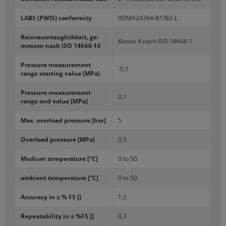
LABS (PWIS) con­for­mi­ty
VDMA24364-​B1/B2-L
Re­in­raum­tau­glich­ke­it, ge­
Klas­se 4 nach ISO 14644-​1
mes­sen nach ISO 14644-​14
Pres­su­re me­asu­re­ment
-0,1
range star­ting value [MPa]
Pres­su­re me­asu­re­ment
0,1
range end value [MPa]
Max. over­lo­ad pres­su­re [bar]
5
Over­lo­ad pres­su­re [MPa]
0,5
Me­dium tem­pe­ra­tu­re [°C]
0 to 50
am­bient tem­pe­ra­tu­re [°C]
0 to 50
Ac­cu­ra­cy in ± % FS []
1,5
Re­pe­ata­bi­li­ty in ± %FS []
0,3