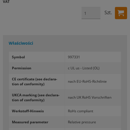
VAT
Szt.
Właściwości
Sym­bol
997331
Per­mis­sion
c UL us - Li­sted (OL)
CE cer­ti­fi­ca­te (see dec­la­ra­
nach EU-​RoHS-Richtlinie
tion of con­for­mi­ty)
UKCA mar­king (see dec­la­ra­
nach UK RoHS Vor­schri­ften
tion of con­for­mi­ty)
Werkstoff-​Hinweis
RoHs com­pliant
Me­asu­red pa­ra­me­ter
Re­la­ti­ve pres­su­re