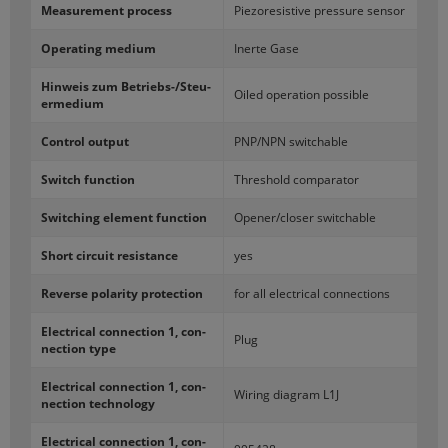
Me­asu­re­ment pro­cess
Pie­zo­re­si­sti­ve pres­su­re sen­sor
Ope­ra­ting me­dium
In­er­te Gase
Hin­we­is zum Betriebs-​/Steu­
Oiled ope­ra­tion po­ssi­ble
er­me­dium
Con­trol out­put
PNP/NPN swit­cha­ble
Switch func­tion
Thre­shold com­pa­ra­tor
Swit­ching ele­ment func­tion
Ope­ner/clo­ser swit­cha­ble
Short cir­cu­it re­si­stan­ce
yes
Re­ver­se po­la­ri­ty pro­tec­tion
for all elec­tri­cal con­nec­tions
Elec­tri­cal con­nec­tion 1, con­
Plug
nec­tion type
Elec­tri­cal con­nec­tion 1, con­
Wi­ring dia­gram L1J
nec­tion tech­no­lo­gy
Elec­tri­cal con­nec­tion 1, con­