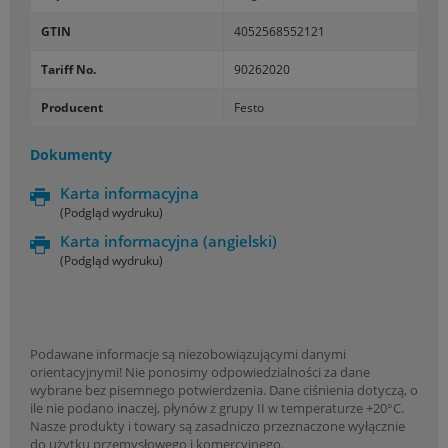
GTIN
4052568552121
Tariff No.
90262020
Producent
Festo
Dokumenty
Karta informacyjna
(Podgląd wydruku)
Karta informacyjna
(angielski)
(Podgląd wydruku)
Podawane informacje są niezobowiązującymi danymi
orientacyjnymi! Nie ponosimy odpowiedzialności za dane
wybrane bez pisemnego potwierdzenia. Dane ciśnienia dotyczą, o
ile nie podano inaczej, płynów z grupy II w temperaturze +20°C.
Nasze produkty i towary są zasadniczo przeznaczone wyłącznie
do użytku przemysłowego i komercyjnego.