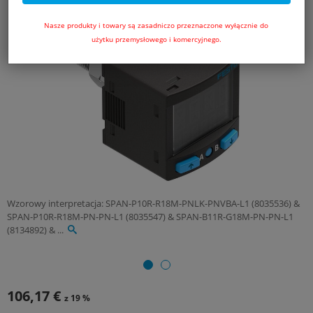
Nasze produkty i towary są zasadniczo przeznaczone wyłącznie do
użytku przemysłowego i komercyjnego.
Wzorowy interpretacja: SPAN-P10R-R18M-PNLK-PNVBA-L1 (8035536) &
SPAN-P10R-R18M-PN-PN-L1 (8035547) & SPAN-B11R-G18M-PN-PN-L1
(8134892) & ...
106,17 €
z 19 %