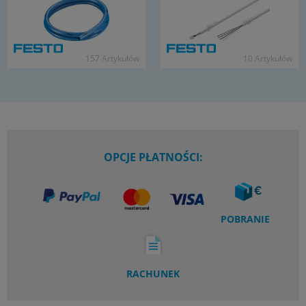
157 Ar­ty­ku­łów
10 Ar­ty­ku­łów
OPCJE PŁATNOŚCI:
POBRANIE
RACHUNEK