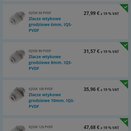
•dostepne z gwintem stozkowym lub cylindrycznym z
komorowym pierscieniem uszczelniajacym typu O-ring,
27,99 €
IQSSK 60 PVDF
z 19 % VAT
•Smary z aprobata FDA lub NSF/ANSI,
Zlacze wtykowe
•Zastosowane tworzywa sztuczne posiadaja aprobate FDA,
grodziowe 6mm, IQS-
•
Typ PVDF:
lzejsze i tansze niz polaczenia wtykowe ze stali
PVDF
nierdzewnej o wysokiej odpornosci chemicznej,
•
Typ PVDF:
przezroczysty korpus umozliwia widok medium
wewnatrz polaczenia
31,57 €
IQSSK 80 PVDF
z 19 % VAT
Dokumenty:
Zlacze wtykowe
grodziowe 8mm, IQS-
Strona katalogu Atlas 9 (strona 99x)
PVDF
(PDF)
Dokumentacja: Pomoc w podejmowaniu decyzji przy
wyborze polaczen wtykowych IQS i pasujacych wezy
35,96 €
IQSSK 100 PVDF
(PDF)
z 19 % VAT
Zlacze wtykowe
grodziowe 10mm, IQS-
PVDF
47,68 €
IQSSK 120 PVDF
z 19 % VAT